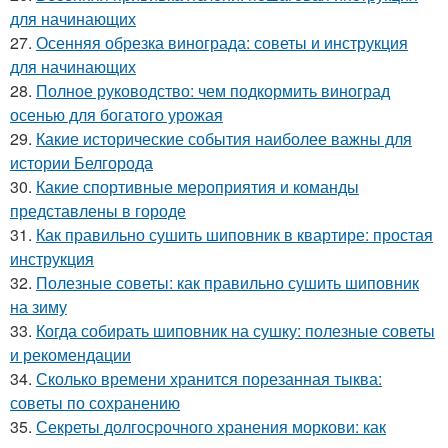
для начинающих
27.
Осенняя обрезка винограда: советы и инструкция
для начинающих
28.
Полное руководство: чем подкормить виноград
осенью для богатого урожая
29.
Какие исторические события наиболее важны для
истории Белгорода
30.
Какие спортивные мероприятия и команды
представлены в городе
31.
Как правильно сушить шиповник в квартире: простая
инструкция
32.
Полезные советы: как правильно сушить шиповник
на зиму
33.
Когда собирать шиповник на сушку: полезные советы
и рекомендации
34.
Сколько времени хранится порезанная тыква:
советы по сохранению
35.
Секреты долгосрочного хранения моркови: как