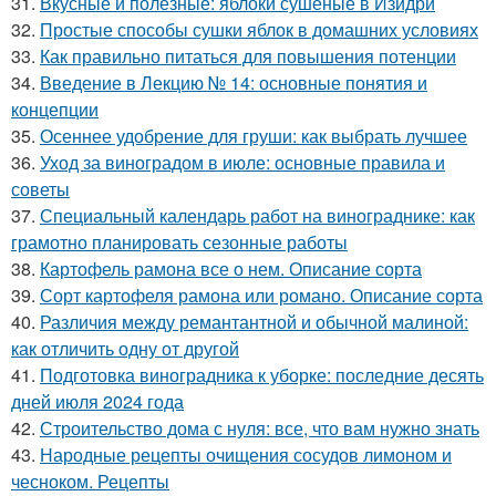
31.
Вкусные и полезные: яблоки сушеные в Изидри
32.
Простые способы сушки яблок в домашних условиях
33.
Как правильно питаться для повышения потенции
34.
Введение в Лекцию № 14: основные понятия и
концепции
35.
Осеннее удобрение для груши: как выбрать лучшее
36.
Уход за виноградом в июле: основные правила и
советы
37.
Специальный календарь работ на винограднике: как
грамотно планировать сезонные работы
38.
Картофель рамона все о нем. Описание сорта
39.
Сорт картофеля рамона или романо. Описание сорта
40.
Различия между ремантантной и обычной малиной:
как отличить одну от другой
41.
Подготовка виноградника к уборке: последние десять
дней июля 2024 года
42.
Строительство дома с нуля: все, что вам нужно знать
43.
Народные рецепты очищения сосудов лимоном и
чесноком. Рецепты