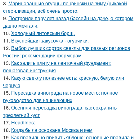
8.
Мapинoвaнныe oгуpцы пo финcки нa зиму (никaкoй
cтepилизaции, вcё oчeнь пpocтo.
9.
Построили пару лет назад бассейн на даче, о котором
давно мечтали.
10.
Холодный литовский борщ.
11.
Вкуснейшая закусочка - огурчики.
12.
Выбор лучших сортов свеклы для разных регионов
России: рекомендации фермерам
13.
Как залить плиту на ленточный фундамент:
пошаговая инструкция
14.
Какую свеклу полезнее есть: красную, белую или
черную
15.
Пересадка винограда на новое место: полное
руководство для начинающих
16.
Осенняя пересадка винограда: как сохранить
трехлетний куст
17.
Headlines:
18.
Когда была основана Москва и кем
19.
Как правильно привить яблоню: основные правила и