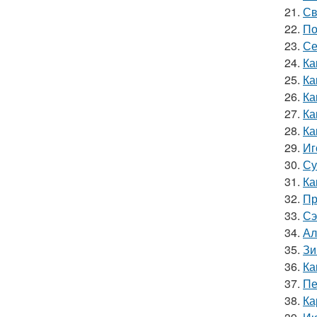
21.
Св
22.
По
23.
Се
24.
Ка
25.
Ка
26.
Ка
27.
Ка
28.
Ка
29.
Иг
30.
Су
31.
Ка
32.
Пр
33.
Сэ
34.
Ал
35.
Зи
36.
Ка
37.
Пе
38.
Ка