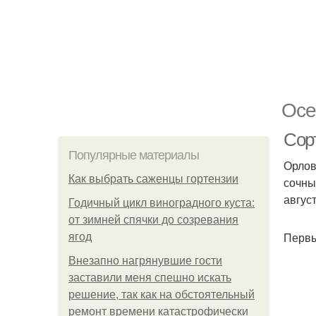
Осе
Сор
Популярные материалы
Орлов
Как выбрать саженцы гортензии
сочны
август
Годичный цикл виноградного куста:
от зимней спячки до созревания
Первы
ягод
Внезапно нагрянувшие гости
заставили меня спешно искать
решение, так как на обстоятельный
ремонт времени катастрофически