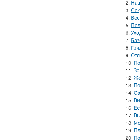
2.
Haш
3.
Сек
4.
Вес
5.
Пол
6.
Ухо
7.
Баз
8.
Гри
9.
Отл
10.
По
11.
За
12.
Же
13.
По
14.
Ca
15.
Ви
16.
Ес
17.
Вы
18.
Мо
19.
Пл
20.
По