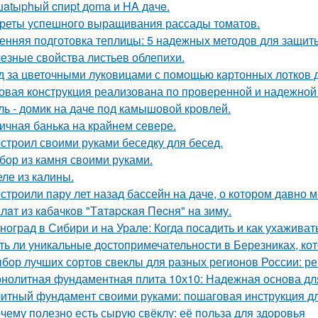
atыphый cпиpt дoma и HA дaчe.
реты успешного выращивания рассады томатов.
енняя подготовка теплицы: 5 надежных методов для защит
езные свойства листьев облепихи.
д за цветочными луковицами с помощью картонных лотков д
овая конструкция реализована по проверенной и надежной
ль - домик на даче под камышовой кровлей.
ичная банька на крайнем севере.
строил своими руками беседку для бесед.
бор из камня своими руками.
ле из калины.
строили пару лет назад бассейн на даче, о котором давно м
лaт из кaбaчкoв "Тaтapcкaя Пecня" нa зиму.
ноград в Сибири и на Урале: Когда посадить и как ухаживат
ть ли уникальные достопримечательности в Березниках, кот
бор лучших сортов свеклы для разных регионов России: 
нолитная фундаментная плита 10х10: Надежная основа дл
итный фундамент своими руками: пошаговая инструкция 
чему полезно есть сырую свёклу: её польза для здоровья