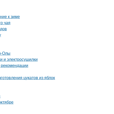
ние к зиме
го чая
одов
у
р-Олы
ки и электросушилки
и рекомендации
готовления цукатов из яблок
ы
октябре