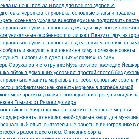
екла на ночь: польза и вред для вашего здоровья
дготовка черенков к прививке: основные этапы и правила
креты осеннего ухода за виноградом: как подготовить расте
к правильно сушить шиповник дома для вкусного и полезно
кие уникальные особенности отличают Пензу от других гор
к правильно сушить шиповник в домашних условиях на зим
к собрать и высушить шиповник на зиму: полезные советы
к сушить шиповник в домашних условиях на зиму
орь Саруханов и его группа: Музыкальное наследие Йошка
шка яблок в домашних условиях: простой способ без духов
к правильно хранить морковь в погребе: основные советы 
осто и эффективно: как хранить морковь в погребе зимой
кономьте время и усилия с помощью электросушилки для из
ексей Глызин: от Рязани до мира
мостойкость боярышника: как выжить в суровые морозы
к поддерживать потенцию: необходимые вещи для мужчин
рсональный опыт: обязательные работы в винограднике в 
ртофель рамона все о нем. Описание сорта