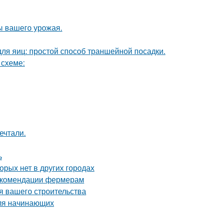
ы вашего урожая.
ля яиц: простой способ траншейной посадки.
 схеме:
ечтали.
ь
орых нет в других городах
рекомендации фермерам
я вашего строительства
для начинающих