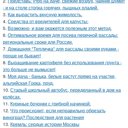
2.
Представь: утро на даче, свежий воздух, чайник шумит
- и на столе стопка горячих, пышных оладий.
3.
Как вырастить вкусную жимолость.
4.
Средства от вредителей для капусты:
5.
Возможно, и вам окажется полезным этот метод.
6.
Оптимальное время для посева перечной рассады:
региональные сроки для России.
7.
Домашняя "Тепличка" для рассады своими руками -
проще не бывает!
8.
Выращивание картофеля без использования грунта -
это больше не вымысел!
9.
Моя дача - банька, белые растут прямо на участке,
альпийская Горка, пруд.
10.
Старый школьный автобус, переделанный в дом на
колёсах.
11.
Куриные бочонки с грибной начинкой.
12.
Что происходит, если неправильно обрезать
виноград? Последствия для растения
13.
Кремль: сердце истории Москвы