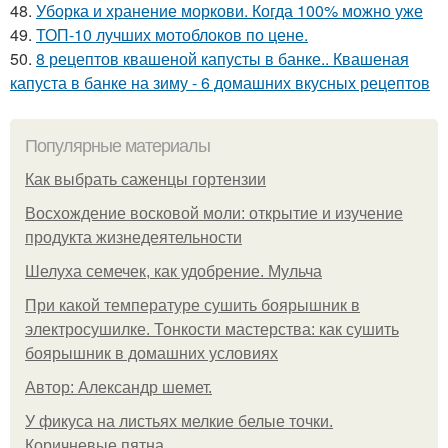
48.
Уборка и хранение моркови. Когда 100% можно уже
49.
ТОП-10 лучших мотоблоков по цене.
50.
8 рецептов квашеной капусты в банке.. Квашеная
капуста в банке на зиму - 6 домашних вкусных рецептов
Популярные материалы
Как выбрать саженцы гортензии
Восхождение восковой моли: открытие и изучение
продукта жизнедеятельности
Шелуха семечек, как удобрение. Мульча
При какой температуре сушить боярышник в
электросушилке. Тонкости мастерства: как сушить
боярышник в домашних условиях
Автор: Александр шемет.
У фикуса на листьях мелкие белые точки.
Коричневые пятна