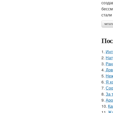
созда
бессм
стали
читат
Пос
1.
Инт
2.
Нат
3.
Ран
4.
Дов
5.
Неж
6.
Я x
7.
Соо
8.
За 
9.
Аро
10.
Ка
11.
Жа