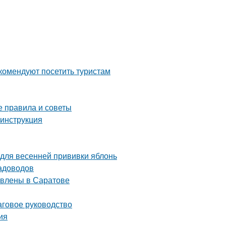
комендуют посетить туристам
е правила и советы
 инструкция
 для весенней прививки яблонь
садоводов
авлены в Саратове
аговое руководство
ия