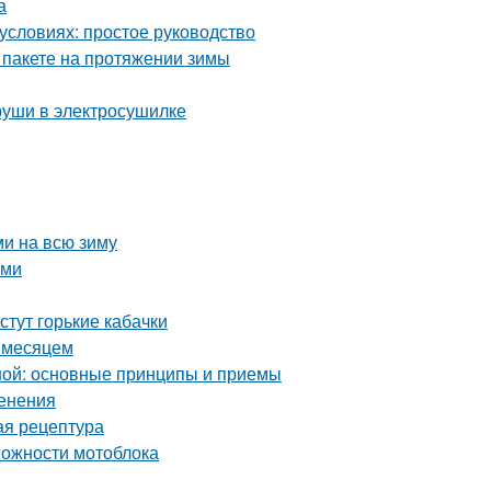
а
условиях: простое руководство
 пакете на протяжении зимы
груши в электросушилке
ми на всю зиму
ими
стут горькие кабачки
а месяцем
ной: основные принципы и приемы
менения
ая рецептура
можности мотоблока