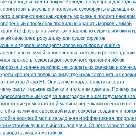
кие природные места вокруг Вологды популярны для отдых
к приготовить вкусные и полезные сухофрукты в домашних 
осто и эффективно: как хранить морковь в полиэтиленовом
оверенный способ: как правильно хранить морковь зимой
храняйте фрукты на зиму: как правильно сушить яблоки и 
елай свою электросушилку для сушки фруктов
усные и здоровые: рецепт чипсов из яблок в сушилке
анение яблок зимой: проверенные методы и рекомендации
чная свежесть: секреты долгосрочного хранения яблок
морозка и хранение яблок: как сделать их свежими и сочны
креты хранения яблок на зиму: где и как сохранить их свеж
рт томатов Ажур F1. Описание и характеристика сорта
чему растут горькие кабачки и что с ними делать. Почему ра
офессиональный уход за виноградом в 2024 году: месяц з
змножение ремонтантной малины черенками осенью и вес
стойка из личинок восковой моли: секреты создания и при
стойка восковой моли: загадочная и эффективная природн
кой мотоблок лучше выбрать для дачи. От чего зависят воз
к выбрать лучший мотоблок.