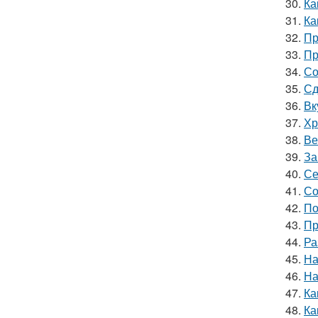
30.
Ка
31.
Ка
32.
Пр
33.
Пр
34.
Со
35.
Сд
36.
Вк
37.
Хр
38.
Ве
39.
За
40.
Се
41.
Со
42.
По
43.
Пр
44.
Ра
45.
На
46.
На
47.
Ка
48.
Ка