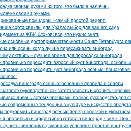
седка своими руками их того, что было в наличии.
ылечко своими руками.
ринованные помидоры - самый простой рецепт.
чшие сорта свеклы для Урала: выбор для вашего сада
ндамент из ЖБИ блоков: все, что нужно знать
кие основные достопримечательности Санкт-Петербурга ре
сна или осень: когда лучше пересаживать виноград
чему октябрь – лучшее время для пересадки винограда
к правильно пересадить взрослый куст винограда: основны
к правильно пересадить куст винограда осенью: пошаговая
adlines:
ресадка винограда осенью: основные правила и советы
шаговое руководство: как заготавливать и хранить черенки
ививка яблонь летом черенками: полное руководство для 
кие современные тенденции в культуре и искусстве предст
м подкормить виноград осенью перед обрезкой и укрытием
к я правильно и эффективно готовлю виноград к зиме: Пош
к сушить шиповник в домашних условиях: простая инструкц