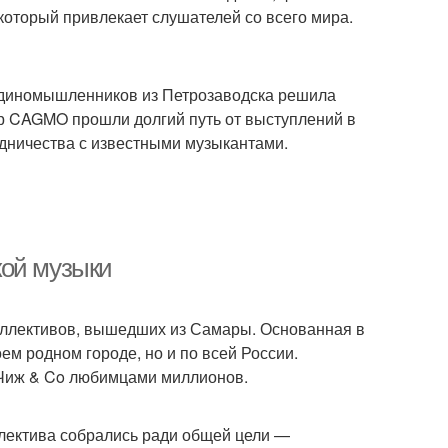
который привлекает слушателей со всего мира.
а единомышленников из Петрозаводска решила
пор CAGMO прошли долгий путь от выступлений в
дничества с известными музыкантами.
кой музыки
оллективов, вышедших из Самары. Основанная в
оем родном городе, но и по всей России.
о Чиж & Co любимцами миллионов.
ллектива собрались ради общей цели —