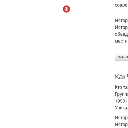
совре
Истор
Истор
объед
местн
читат
Как
Кто т
Групп
1993 
Уника
Истор
Истор