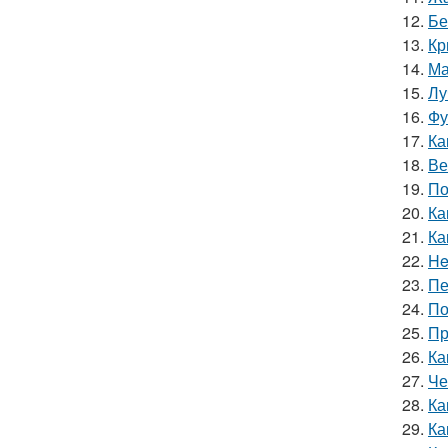
12.
Бе
13.
Кр
14.
Ма
15.
Лу
16.
Фу
17.
Ка
18.
Ве
19.
По
20.
Ка
21.
Ка
22.
He
23.
Пе
24.
По
25.
Пр
26.
Ка
27.
Че
28.
Ка
29.
Ка