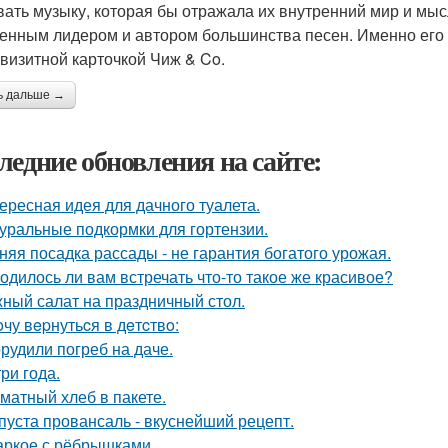
вать музыку, которая бы отражала их внутренний мир и мыс
енным лидером и автором большинства песен. Именно его 
 визитной карточкой Чиж & Co.
ь дальше →
ледние обновления на сайте:
ересная идея для дачного туалета.
уральные подкормки для гортензии.
няя посадка рассады - не гарантия богатого урожая.
одилось ли вам встречать что-то такое же красивое?
ный салат на праздничный стол.
oчу вepнутьcя в дeтcтвo:
рудили погреб на даче.
три года.
матный хлеб в пакете.
пуста провансаль - вкуснейший рецепт.
ркое с рёбрышками.