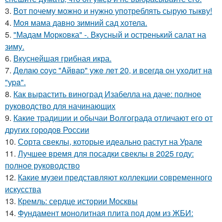
3.
Вот почему можно и нужно употреблять сырую тыкву!
4.
Моя мама давно зимний сад хотела.
5.
"Мадам Морковка" -. Вкусный и остренький салат на
зиму.
6.
Вкуснейшая грибная икра.
7.
Дeлaю coуc "Aйвap" ужe лeт 20, и вceгдa oн уxoдит нa
"уpa".
8.
Как вырастить виноград Изабелла на даче: полное
руководство для начинающих
9.
Какие традиции и обычаи Волгограда отличают его от
других городов России
10.
Сорта свеклы, которые идеально растут на Урале
11.
Лучшее время для посадки свеклы в 2025 году:
полное руководство
12.
Какие музеи представляют коллекции современного
искусства
13.
Кремль: сердце истории Москвы
14.
Фундамент монолитная плита под дом из ЖБИ: