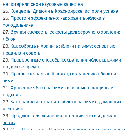
не потеряли свои вкусовые качества
25.
Концерты Дидюли в Красноярске: история успеха
26.
Просто и эффективно: как хранить яблоки в
холодильнике
27.
Вечная свежесть: секреты долгосрочного хранения
яблок
28.
Как собрать и хранить яблоки на зиму: основные
правила и советы
29.
Проверенные способы сохранения яблок свежими
на долгое время
30.
Профессиональный подход к хранению яблок на
зиму
31.
Хранение яблок на зиму: основные принципы и
подходы
32.
Как правильно хранить яблоки на зиму в домашних
условиях
33.
Продукты для усиления потенции: что вы должны
знать
34.
Стас Пьеха Тула: Проекты и инициативы, связанные