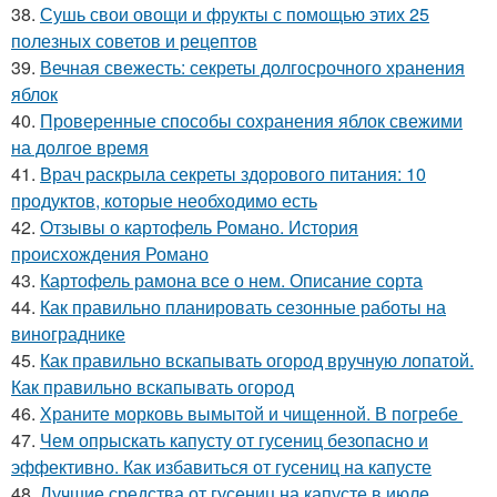
38.
Сушь свои овощи и фрукты с помощью этих 25
полезных советов и рецептов
39.
Вечная свежесть: секреты долгосрочного хранения
яблок
40.
Проверенные способы сохранения яблок свежими
на долгое время
41.
Врач раскрыла секреты здорового питания: 10
продуктов, которые необходимо есть
42.
Отзывы о картофель Романо. История
происхождения Романо
43.
Картофель рамона все о нем. Описание сорта
44.
Как правильно планировать сезонные работы на
винограднике
45.
Как правильно вскапывать огород вручную лопатой.
Как правильно вскапывать огород
46.
Храните морковь вымытой и чищенной. В погребе
47.
Чем опрыскать капусту от гусениц безопасно и
эффективно. Как избавиться от гусениц на капусте
48.
Лучшие средства от гусениц на капусте в июле.