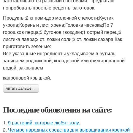
заготавливаются разными способами. Предлагаю
попробовать простые рецепты заготовок.
Продукты:2 кг помидор молочной спелости;Кустик
укропа;Корень и лист хрена;Головка чеснока;По 7
горошков перца;5 бутонов гвоздики;1 острый перец;2
листика лавра;2 ст. ложки соли;2 ст. ложки сахара.Как
приготовить зеленые:
Все указанные ингредиенты укладываем в бутыль,
заливаем родниковой, колодезной или фильтрованной
водой, закрываем
капроновой крышкой.
читать дальше →
Последние обновления на сайте:
1.
9 растений, которые любят золу.
2.
Четыре народных средства для выращивания крепкой