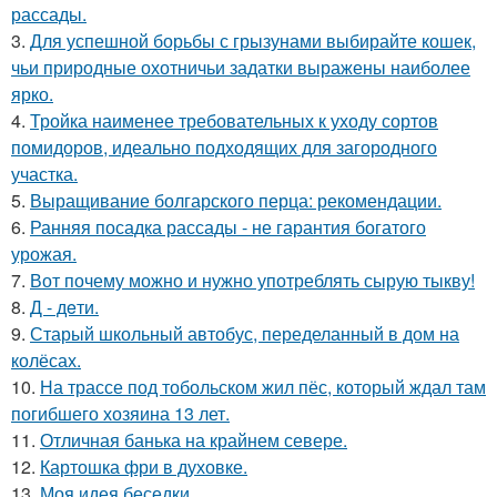
рассады.
3.
Для успешной борьбы с грызунами выбирайте кошек,
чьи природные охотничьи задатки выражены наиболее
ярко.
4.
Тройка наименее требовательных к уходу сортов
помидоров, идеально подходящих для загородного
участка.
5.
Выращивание болгарского перца: рекомендации.
6.
Ранняя посадка рассады - не гарантия богатого
урожая.
7.
Вот почему можно и нужно употреблять сырую тыкву!
8.
Д - дeти.
9.
Старый школьный автобус, переделанный в дом на
колёсах.
10.
На трассе под тобольском жил пёс, который ждал там
погибшего хозяина 13 лет.
11.
Отличная банька на крайнем севере.
12.
Картошка фри в духовке.
13.
Моя идея беседки.