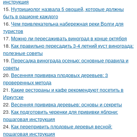
инструкция
15.
Нутрициолог назвала 5 овощей, которые должны
быть в рационе каждого
16.
Чем привлекательна набережная реки Волги для
туристов
17.
Можно ли пересаживать виноград в конце октября
18.
Как правильно пересадить 3-4 летний куст винограда:
полезные советы
19.
Пересадка винограда осенью: основные правила и
советы
20.
Весенняя прививка плодовых деревьев: 3
проверенных метода
21.
Какие рестораны и кафе рекомендуют посетить в
Иркутске
22.
Весенняя прививка деревьев: основы и секреты
23.
Как подготовить черенки для прививки яблони:
пошаговая инструкция
24.
Как перепривить плодовые деревья весной:
пошаговая инструкция