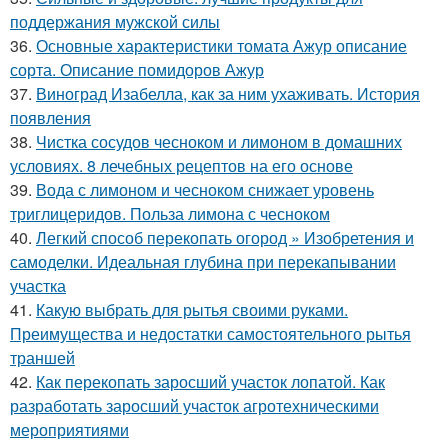
поддержания мужской силы
36.
Основные характеристики томата Ажур описание
сорта. Описание помидоров Ажур
37.
Виноград Изабелла, как за ним ухаживать. История
появления
38.
Чистка сосудов чесноком и лимоном в домашних
условиях. 8 лечебных рецептов на его основе
39.
Вода с лимоном и чесноком снижает уровень
триглицеридов. Польза лимона с чесноком
40.
Легкий способ перекопать огород » Изобретения и
самоделки. Идеальная глубина при перекапывании
участка
41.
Какую выбрать для рытья своими руками.
Преимущества и недостатки самостоятельного рытья
траншей
42.
Как перекопать заросший участок лопатой. Как
разработать заросший участок агротехническими
мероприятиями