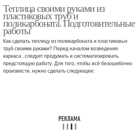
Хлебница из
Теплица своими руками из
Теплица из
полипропиленовых
пластиковых труб и
пластиковых труб
труб
поликарбоната. Подготовительные
работы
Как сделать теплицу из поликарбоната и пластиковых
Деревянный парник
Парник из спанбонда
труб своими руками? Перед началом возведения
каркаса , следует продумать и систематизировать
предстоящую работу. Для того, чтобы всё безошибочно
произвести, нужно сделать следующее:
Тоннельный парник