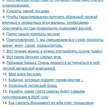
планированию.
3.
Секреты умной посадки.
4.
Чтобы гарантированно получить обильный урожай
крупных и ароматных ягод малины, необходимо
обеспечить кустам правильную подкормку весной.
5.
Перестаньте покупать чеснок!
6.
Приготовление: 1. мы смешиваем все сухие продукты:
манку, муку, сахар, разрыхлитель.
7.
Вот почему можно и нужно употреблять сырую тыкву!
8.
Вот такую беседку сделал муж.
9.
Любимая банька. Очень нравится встречаться в ней
тёплой дружеской компанией.
10.
Моя идея беседки.
11.
Кабачки, которые покорят своим вкусом -.
12.
Холодный литовский борщ.
13.
Узнайте, какие сорта свеклы будут самыми
популярными в 2025 году
14.
Как сделать фундамент из жби плит: пошаговая