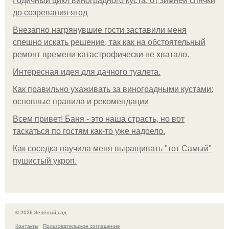
Годичный цикл виноградного куста: от зимней спячки
до созревания ягод
Внезапно нагрянувшие гости заставили меня
спешно искать решение, так как на обстоятельный
ремонт времени катастрофически не хватало.
Интересная идея для дачного туалета.
Как правильно ухаживать за виноградными кустами:
основные правила и рекомендации
Всем привет! Баня - это наша страсть, но вот
таскаться по гостям как-то уже надоело.
Как соседка научила меня выращивать "тот Самый"
пушистый укроп.
© 2026 Зелёный сад
Контакты
Пользовательское соглашение