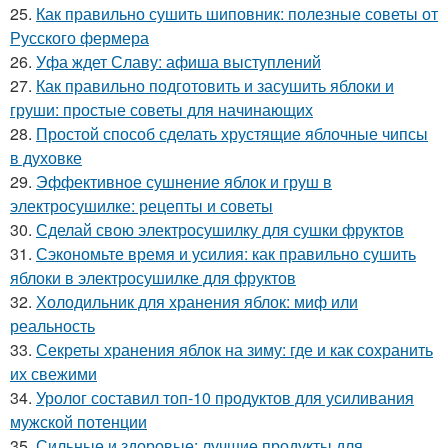
25.
Как правильно сушить шиповник: полезные советы от
Русского фермера
26.
Уфа ждет Славу: афиша выступлений
27.
Как правильно подготовить и засушить яблоки и
груши: простые советы для начинающих
28.
Простой способ сделать хрустящие яблочные чипсы
в духовке
29.
Эффективное сушнение яблок и груш в
электросушилке: рецепты и советы
30.
Сделай свою электросушилку для сушки фруктов
31.
Сэкономьте время и усилия: как правильно сушить
яблоки в электросушилке для фруктов
32.
Холодильник для хранения яблок: миф или
реальность
33.
Секреты хранения яблок на зиму: где и как сохранить
их свежими
34.
Уролог составил топ-10 продуктов для усиливания
мужской потенции
35.
Сильные и здоровые: лучшие продукты для