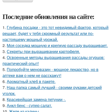
Последние обновления на сайте:
1.
Глубина посадки - это тот невидимый фактор, который
решает, будет у тебя скромный результат или по-
настоящему мощный урожай.
2.
Моя соседка мощную и крепкую рассаду выращивает.
3.
Секреты при выращивании картофеля.
4.
Освоенные методы выращивания рассады огурцов:
практический опыт!
5.
Попробуйте меновазин - мощное лекарство, но в
аптеке вам о нем не расскажут!
6.
Ароматный хлеб в пакете.
7.
Наш папка самый лучший - своими руками детский
уголок.
8.
Красивейшая замена петунии -.
9.
Анкл бенс - супер салат.
10.
Желе из калины.