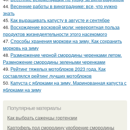
44.
Весенние работы в винограднике: все, что нужно
знать
45.
Как выращивать капусту в августе и сентябре
46.
Восхождение восковой моли: невероятная польза
продуктов жизнедеятельности этого насекомого
47.
Способы хранения моркови на зиму. Как сохранить
морковь на зиму
48.
Размножение черной смородины черенками летом.
Размножение смородины зелеными черенками
49.
Рейтинг тяжелых мотоблоков 2023 года. Как
составлялся рейтинг лучших мотоблоков
50.
Капуста с яблоками на зиму. Маринованная капуста с
яблоками на зиму
Популярные материалы
Как выбрать саженцы гортензии
Картофель под смородину удобрение смородины