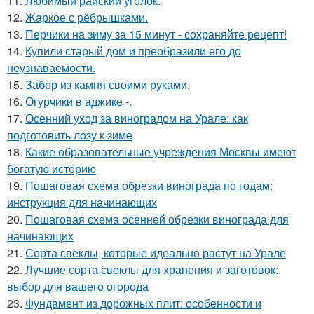
11.
Любимый райский уголок.
12.
Жаркое с рёбрышками.
13.
Перчики на зиму за 15 минут - сохраняйте рецепт!
14.
Купили старый дом и преобразили его до
неузнаваемости.
15.
Забор из камня своими руками.
16.
Огурчики в аджике -.
17.
Осенний уход за виноградом на Урале: как
подготовить лозу к зиме
18.
Какие образовательные учреждения Москвы имеют
богатую историю
19.
Пошаговая схема обрезки винограда по годам:
инструкция для начинающих
20.
Пошаговая схема осенней обрезки винограда для
начинающих
21.
Сорта свеклы, которые идеально растут на Урале
22.
Лучшие сорта свеклы для хранения и заготовок:
выбор для вашего огорода
23.
Фундамент из дорожных плит: особенности и