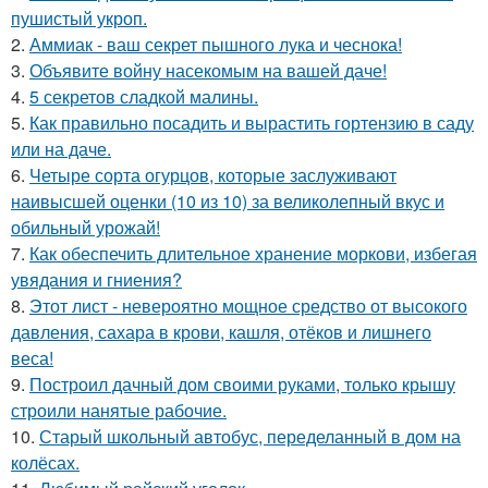
пушистый укроп.
2.
Аммиак - ваш секрет пышного лука и чеснока!
3.
Объявите войну насекомым на вашей даче!
4.
5 секретов сладкой малины.
5.
Как правильно посадить и вырастить гортензию в саду
или на даче.
6.
Четыре сорта огурцов, которые заслуживают
наивысшей оценки (10 из 10) за великолепный вкус и
обильный урожай!
7.
Как обеспечить длительное хранение моркови, избегая
увядания и гниения?
8.
Этот лист - невероятно мощное средство от высокого
давления, сахара в крови, кашля, отёков и лишнего
веса!
9.
Построил дачный дом своими руками, только крышу
строили нанятые рабочие.
10.
Старый школьный автобус, переделанный в дом на
колёсах.