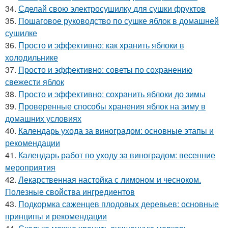
34.
Сделай свою электросушилку для сушки фруктов
35.
Пошаговое руководство по сушке яблок в домашней
сушилке
36.
Просто и эффективно: как хранить яблоки в
холодильнике
37.
Просто и эффективно: советы по сохранению
свежести яблок
38.
Просто и эффективно: сохранить яблоки до зимы
39.
Проверенные способы хранения яблок на зиму в
домашних условиях
40.
Календарь ухода за виноградом: основные этапы и
рекомендации
41.
Календарь работ по уходу за виноградом: весенние
мероприятия
42.
Лекарственная настойка с лимоном и чесноком.
Полезные свойства ингредиентов
43.
Подкормка саженцев плодовых деревьев: основные
принципы и рекомендации