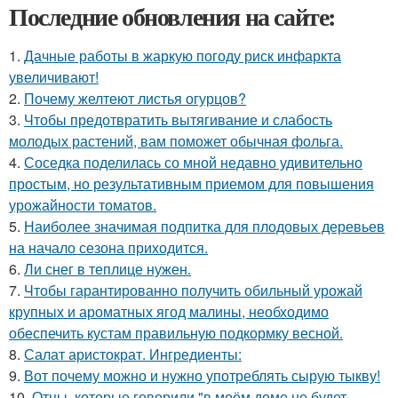
Последние обновления на сайте:
1.
Дачные работы в жаркую погоду риск инфаркта
увеличивают!
2.
Почему желтеют листья огурцов?
3.
Чтобы предотвратить вытягивание и слабость
молодых растений, вам поможет обычная фольга.
4.
Соседка поделилась со мной недавно удивительно
простым, но результативным приемом для повышения
урожайности томатов.
5.
Наиболее значимая подпитка для плодовых деревьев
на начало сезона приходится.
6.
Ли снег в теплице нужен.
7.
Чтобы гарантированно получить обильный урожай
крупных и ароматных ягод малины, необходимо
обеспечить кустам правильную подкормку весной.
8.
Салат аристократ. Ингредиенты:
9.
Вот почему можно и нужно употреблять сырую тыкву!
10.
Отцы, которые говорили "в моём доме не будет