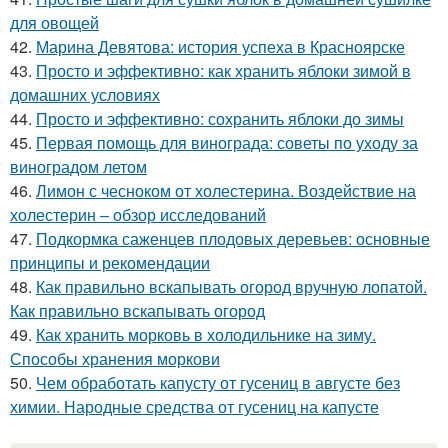
для овощей
42.
Марина Девятова: история успеха в Красноярске
43.
Просто и эффективно: как хранить яблоки зимой в
домашних условиях
44.
Просто и эффективно: сохранить яблоки до зимы
45.
Первая помощь для винограда: советы по уходу за
виноградом летом
46.
Лимон с чесноком от холестерина. Воздействие на
холестерин – обзор исследований
47.
Подкормка саженцев плодовых деревьев: основные
принципы и рекомендации
48.
Как правильно вскапывать огород вручную лопатой.
Как правильно вскапывать огород
49.
Как хранить морковь в холодильнике на зиму.
Способы хранения моркови
50.
Чем обработать капусту от гусениц в августе без
химии. Народные средства от гусениц на капусте