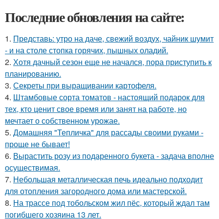
Последние обновления на сайте:
1.
Представь: утро на даче, свежий воздух, чайник шумит
- и на столе стопка горячих, пышных оладий.
2.
Хотя дачный сезон еще не начался, пора приступить к
планированию.
3.
Секреты при выращивании картофеля.
4.
Штамбовые сорта томатов - настоящий подарок для
тех, кто ценит свое время или занят на работе, но
мечтает о собственном урожае.
5.
Домашняя "Тепличка" для рассады своими руками -
проще не бывает!
6.
Вырастить розу из подаренного букета - задача вполне
осуществимая.
7.
Небольшая металлическая печь идеально подходит
для отопления загородного дома или мастерской.
8.
На трассе под тобольском жил пёс, который ждал там
погибшего хозяина 13 лет.