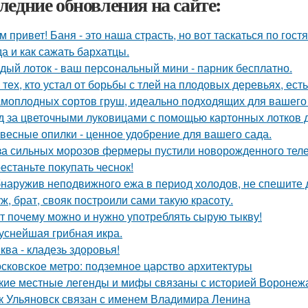
ледние обновления на сайте:
м привет! Баня - это наша страсть, но вот таскаться по гост
да и как сажать бархатцы.
дый лоток - ваш персональный мини - парник бесплатно.
 тех, кто устал от борьбы с тлей на плодовых деревьях, ест
амоплодных сортов груш, идеально подходящих для вашего 
д за цветочными луковицами с помощью картонных лотков д
весные опилки - ценное удобрение для вашего сада.
за сильных морозов фермеры пустили новорожденного телен
естаньте покупать чеснок!
наружив неподвижного ежа в период холодов, не спешите д
ж, брат, свояк построили сами такую красоту.
т почему можно и нужно употреблять сырую тыкву!
уснейшая грибная икра.
ква - кладезь здоровья!
сковское метро: подземное царство архитектуры
кие местные легенды и мифы связаны с историей Воронеж
к Ульяновск связан с именем Владимира Ленина