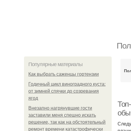
Пол
Популярные материалы
По
Как выбрать саженцы гортензии
Годичный цикл виноградного куста:
от зимней спячки до созревания
ягод
Топ-
Внезапно нагрянувшие гости
обы
заставили меня спешно искать
решение, так как на обстоятельный
Следу
ремонт времени катастрофически
плани