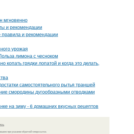
ин мгновенно
оты и рекомендации
е правила и рекомендации
шного урожая
Польза лимона с чесноком
о копать грядки лопатой и когда это делать,
ства
достатки самостоятельного рытья траншей
ение смородины дугообразными отводками
анке на зиму - 6 домашних вкусных рецептов
язь
решено при указании обратной гиперссылки.