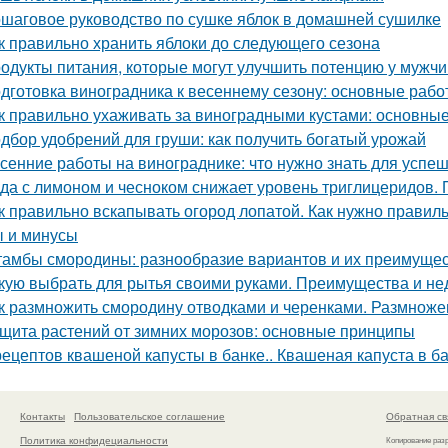
шаговое руководство по сушке яблок в домашней сушилке
к правильно хранить яблоки до следующего сезона
одукты питания, которые могут улучшить потенцию у мужч
дготовка виноградника к весеннему сезону: основные раб
к правильно ухаживать за виноградными кустами: основны
дбор удобрений для груши: как получить богатый урожай
сенние работы на винограднике: что нужно знать для успе
да с лимоном и чесноком снижает уровень триглицеридов. 
к правильно вскапывать огород лопатой. Как нужно правильн
 и минусы
амбы смородины: разнообразие вариантов и их преимуще
кую выбрать для рытья своими руками. Преимущества и не
к размножить смородину отводками и черенками. Размнож
щита растений от зимних морозов: основные принципы
рецептов квашеной капусты в банке.. Квашеная капуста в б
Контакты
Пользовательское соглашение
Обратная св
Политика конфидециальности
Копирование раз