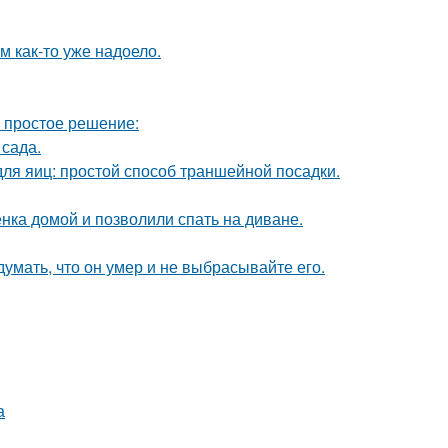
ям как-то уже надоело.
ь простое решение:
сада.
ля яиц: простой способ траншейной посадки.
ка домой и позволили спать на диване.
умать, что он умер и не выбрасывайте его.
а