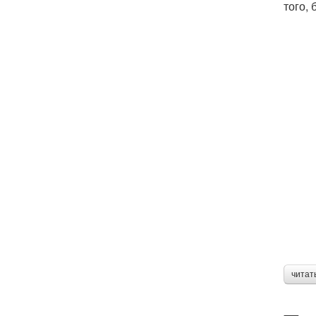
того,
читат