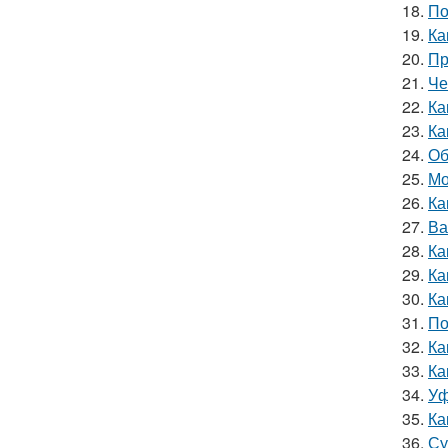
18.
По
19.
Ка
20.
Пр
21.
Че
22.
Ка
23.
Ка
24.
Об
25.
Мо
26.
Ка
27.
Ва
28.
Ка
29.
Ка
30.
Ка
31.
По
32.
Ка
33.
Ка
34.
Уф
35.
Ка
36.
Су