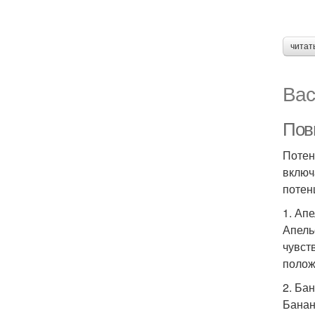
читат
Вас
Пов
Потен
включ
потен
1. Ап
Апель
чувст
полож
2. Ба
Банан