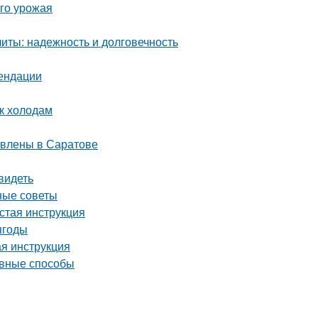
ого урожая
ты: надежность и долговечность
мендации
 к холодам
авлены в Саратове
видеть
ные советы
стая инструкция
ягоды
ая инструкция
ивные способы