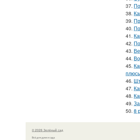
37.
По
38.
Ка
39.
Пр
40.
По
41.
Ка
42.
По
43.
Ве
44.
Во
45.
Ка
плюсы
46.
Шт
47.
Ка
48.
Ка
49.
За
50.
8 
© 2026 Зелёный сад
Всё для дачи и сада