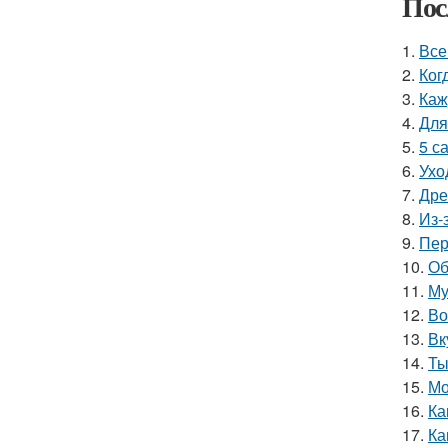
Пос
1.
Все
2.
Ког
3.
Каж
4.
Для
5.
5 с
6.
Ухо
7.
Дре
8.
Из-
9.
Пер
10.
Об
11.
Му
12.
Во
13.
Вк
14.
Ты
15.
Мо
16.
Ка
17.
Ка