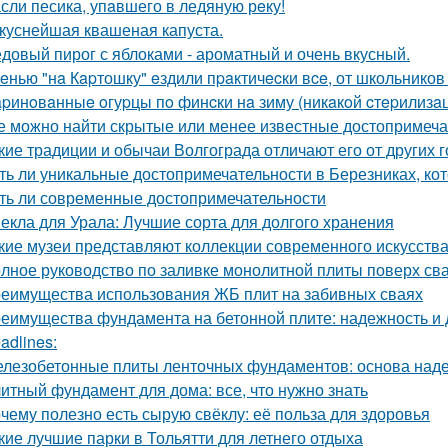
сли песика, упaвшего в ледяную рeку!
куснейшая квашеная капуста.
довый пирог с яблоками - ароматный и очень вкусный.
eнью "нa Кapтошку" eздили пpaктичecки вce, от школьников
pинoвaнныe oгуpцы пo финcки нa зиму (никaкoй cтepилизaци
е можно найти скрытые или менее известные достопримеча
кие традиции и обычаи Волгограда отличают его от других 
ть ли уникальные достопримечательности в Березниках, кот
ть ли современные достопримечательности
екла для Урала: Лучшие сорта для долгого хранения
кие музеи представляют коллекции современного искусств
лное руководство по заливке монолитной плиты поверх св
еимущества использования ЖБ плит на забивных сваях
еимущества фундамента на бетонной плите: надежность и 
adlines:
лезобетонные плиты ленточных фундаментов: основа наде
итный фундамент для дома: все, что нужно знать
чему полезно есть сырую свёклу: её польза для здоровья
кие лучшие парки в Тольятти для летнего отдыха