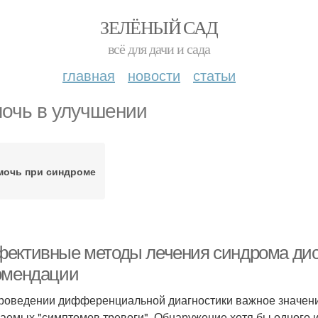
ЗЕЛЁНЫЙ САД
всё для дачи и сада
главная
новости
статьи
очь в улучшении
мочь при синдроме
ективные методы лечения синдрома дис
омендации
роведении дифференциальной диагностики важное значени
аемых "симптомов тревоги". Обнаружение хотя бы одного 