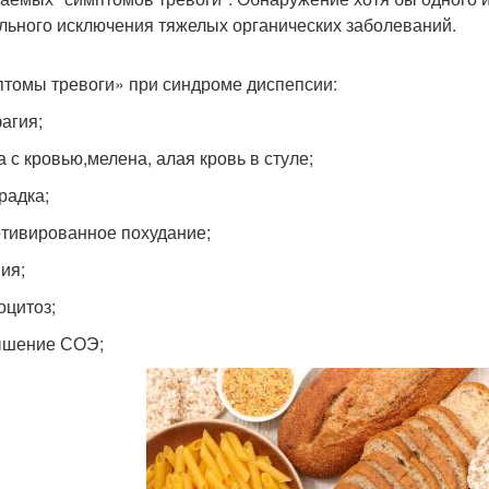
льного исключения тяжелых органических заболеваний.
томы тревоги» при синдроме диспепсии:
фагия;
а с кровью,мелена, алая кровь в стуле;
радка;
отивированное похудание;
ия;
оцитоз;
ышение СОЭ;