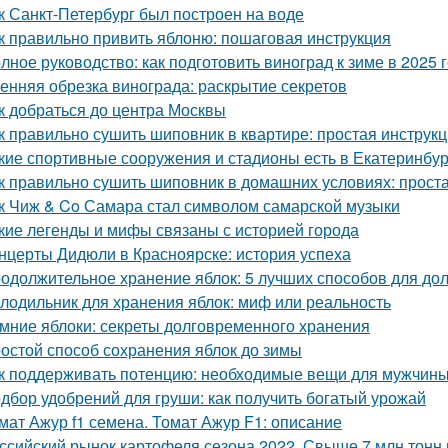
к Санкт-Петербург был построен на воде
к правильно привить яблоню: пошаговая инструкция
лное руководство: как подготовить виноград к зиме в 2025 
енняя обрезка винограда: раскрытие секретов
к добраться до центра Москвы
к правильно сушить шиповник в квартире: простая инструк
кие спортивные сооружения и стадионы есть в Екатеринбур
к правильно сушить шиповник в домашних условиях: прост
к Чиж & Co Самара стал символом самарской музыки
кие легенды и мифы связаны с историей города
нцерты Дидюли в Красноярске: история успеха
одолжительное хранение яблок: 5 лучших способов для до
лодильник для хранения яблок: миф или реальность
мние яблоки: секреты долговременного хранения
остой способ сохранения яблок до зимы
к поддерживать потенцию: необходимые вещи для мужчин
дбор удобрений для груши: как получить богатый урожай
мат Ажур f1 семена. Томат Ажур F1: описание
ссийский рынок картофеля сезона 2022. Свыше 7 млн тонн 