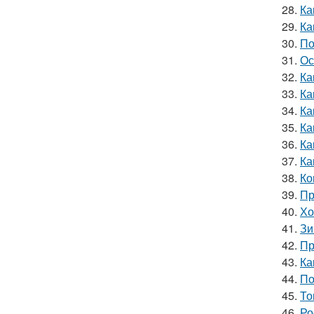
28.
Ка
29.
Ка
30.
По
31.
Ос
32.
Ка
33.
Ка
34.
Ка
35.
Ка
36.
Ка
37.
Ка
38.
Ко
39.
Пр
40.
Хо
41.
Зи
42.
Пр
43.
Ка
44.
По
45.
То
46.
Ро