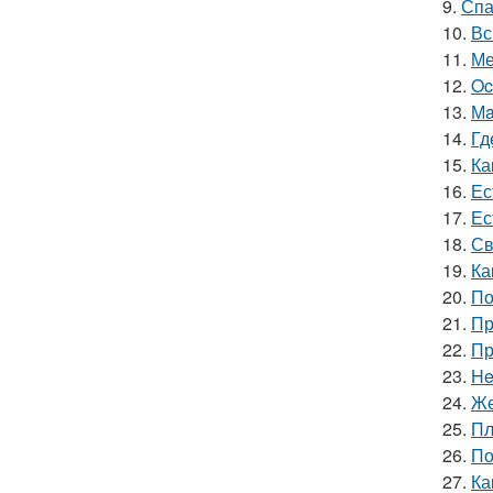
9.
Спа
10.
Вс
11.
Ме
12.
Oc
13.
Мa
14.
Гд
15.
Ка
16.
Ес
17.
Ес
18.
Св
19.
Ка
20.
По
21.
Пр
22.
Пр
23.
He
24.
Же
25.
Пл
26.
По
27.
Ка