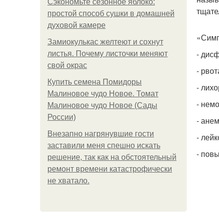
Сэкономьте сезонное яблоко:
тщате
простой способ сушки в домашней
духовой камере
«Симп
Замиокулькас желтеют и сохнут
- дис
листья. Почему листочки меняют
свой окрас
- рвот
Купить семена Помидоры
- лихо
Малиновое чудо Новое. Томат
- нем
Малиновое чудо Новое (Сады
России)
- анем
Внезапно нагрянувшие гости
- лейк
заставили меня спешно искать
- пов
решение, так как на обстоятельный
ремонт времени катастрофически
не хватало.