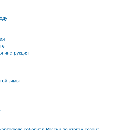
году
ция
ге
ая инструкция
лгой зимы
ы
картофеля соберут в России по итогам сезона