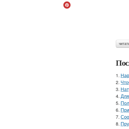
читат
Пос
1.
Нар
2.
Что
3.
Нат
4.
Для
5.
Пол
6.
При
7.
Соо
8.
Пру