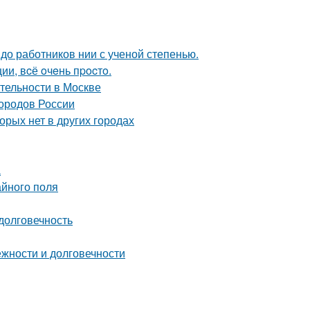
 до работников нии с ученой степенью.
и, вcё oчeнь пpocтo.
тельности в Москве
городов России
орых нет в других городах
а
айного поля
долговечность
жности и долговечности