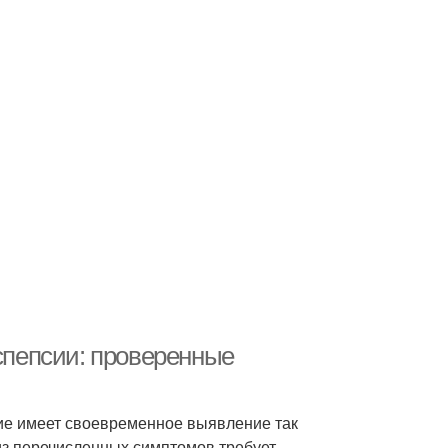
пепсии: проверенные
е имеет своевременное выявление так
из перечисленных симптомов требует