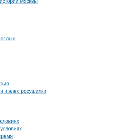
 истории Москвы
рослых
кция
ки и электросушилки
условиях
 условиях
время