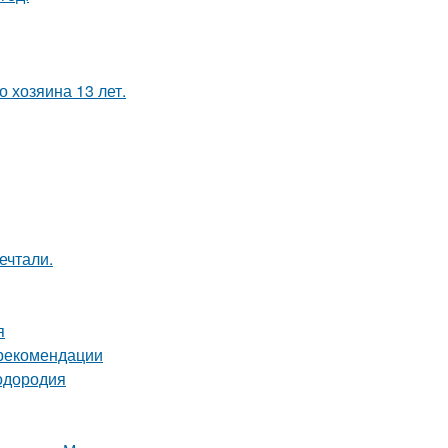
 хозяина 13 лет.
ечтали.
я
 рекомендации
лодородия