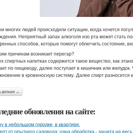
ни многих людей происходили ситуации, когда хочется погул
ждения. Неприятный запах алкоголя изо рта может стать по
ренных способов, которые помогут облегчить состояние, ве
ким причинам возникает перегар?
ех спиртных напитках содержится такое вещество, как этан
ает по пищеводу, далее поступает в кишечник или желудок.
кновение в кровеносную систему. Далее спирт разносится 
ь дальше →
ледние обновления на сайте:
у в небольшом городке, в квартире.
епт от опытного садовода: одна обработка - защита на весь 