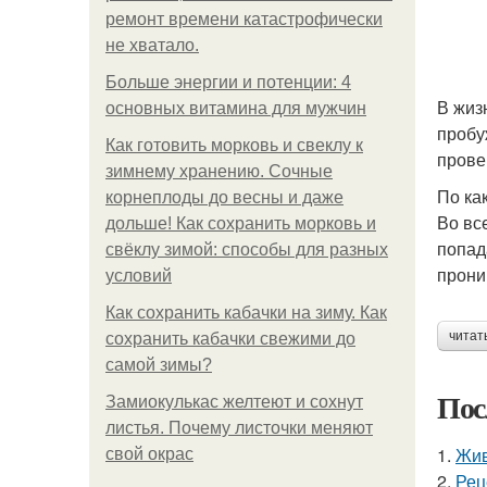
ремонт времени катастрофически
не хватало.
Больше энергии и потенции: 4
В жиз
основных витамина для мужчин
пробу
Как готовить морковь и свеклу к
прове
зимнему хранению. Сочные
По ка
корнеплоды до весны и даже
Во вс
дольше! Как сохранить морковь и
попад
свёклу зимой: способы для разных
прони
условий
Как сохранить кабачки на зиму. Как
читат
сохранить кабачки свежими до
самой зимы?
Пос
Замиокулькас желтеют и сохнут
листья. Почему листочки меняют
1.
Жив
свой окрас
2.
Рец