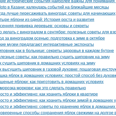
кие исторические события наиболее важны для понимания
loto в Казани: календарь событий на ближайшие месяцы
гда лучше пересаживать виноград: советы для начинающих
тыре яблони из одной: История роста и развития
сенняя прививка деревьев: основы и секреты
о делать с виноградом в сентябре: полезные советы для вз
од за виноградом осенью: подготовка к зиме в октябре
кие музеи предлагают интерактивные экспонаты
повник как в больнице: секреты здоровья в каждом бутоне
лезные советы: как правильно сушить шиповник на зиму
к сушить шиповник в домашних условиях на зиму
к высушить шиповник в газовой духовке: пошаговая инстру
шка яблок в домашних условиях: простой способ без духов
шеные яблоки: как приготовить в домашних условиях
морозка моркови: как это сделать правильно
осто и эффективно: как хранить яблоки в квартире
осто и эффективно: как хранить яблоки зимой в домашних 
осто и эффективно: советы по хранению яблок в домашних
оверенные способы сохранения яблок свежими на долгое 