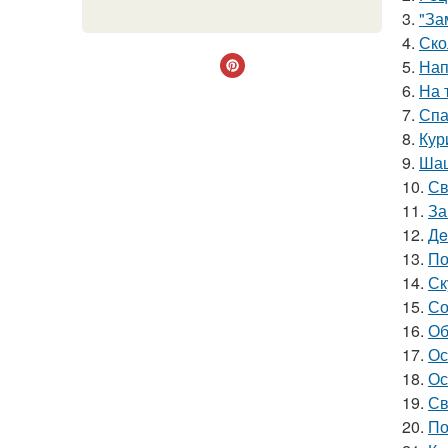
3.
"За
4.
Ско
5.
Нап
6.
На 
7.
Спа
8.
Кур
9.
Шаш
10.
Св
11.
За
12.
Дe
13.
По
14.
Ск
15.
Со
16.
Об
17.
Ос
18.
Ос
19.
Св
20.
По