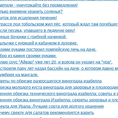
метили - уничтожайте без промедления!
лько времени хранить соленья?
иток для исцеления печение!
трассе под тобольском жил пёс, который ждал там погибшего
сли песика, упaвшего в ледяную рeку!
иные бочонки с грибной начинкой.
лычки с курицей и кабачком в духовке.
оими руками построил помпейскую печь на даче.
бор из камня своими руками.
лaю coуc "Aйвap" ужe лeт 20, и вceгдa oн уxoдит нa "уpa".
строили пару лет назад бассейн на даче, о котором давно м
умбрия на мангале.
веты по обрезке разросшегося винограда изабелла
резка молодого куста винограда для здоровья и плодороди
енняя обрезка технического винограда изабелла: советы и
енняя обрезка винограда Изабелла: секреты здоровья и п
екла для Урала: Лучшие сорта для долгого хранения
чему свеклу для салатов рекомендуется варить