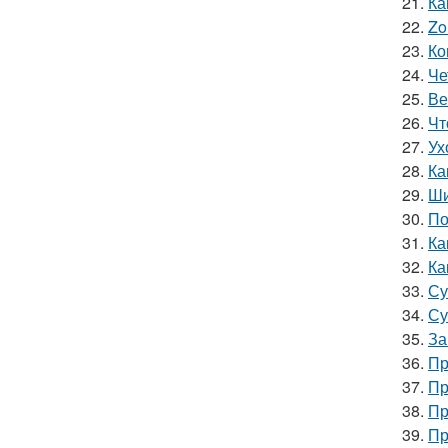
21.
Ка
22.
Zo
23.
Ко
24.
Че
25.
Ве
26.
Чт
27.
Ух
28.
Ка
29.
Ши
30.
По
31.
Ка
32.
Ка
33.
Су
34.
Су
35.
За
36.
Пр
37.
Пр
38.
Пр
39.
Пр