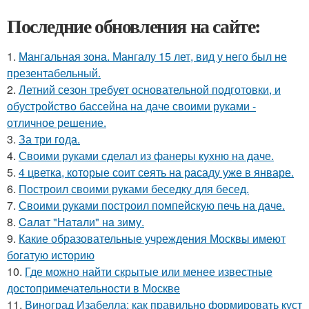
Последние обновления на сайте:
1.
Мангальная зона. Мангалу 15 лет, вид у него был не
презентабельный.
2.
Летний сезон требует основательной подготовки, и
обустройство бассейна на даче своими руками -
отличное решение.
3.
За три года.
4.
Своими руками сделал из фанеры кухню на даче.
5.
4 цветка, которые соит сеять на расаду уже в январе.
6.
Построил своими руками беседку для бесед.
7.
Своими руками построил помпейскую печь на даче.
8.
Caлaт "Нaтaли" нa зиму.
9.
Какие образовательные учреждения Москвы имеют
богатую историю
10.
Где можно найти скрытые или менее известные
достопримечательности в Москве
11.
Виноград Изабелла: как правильно формировать куст