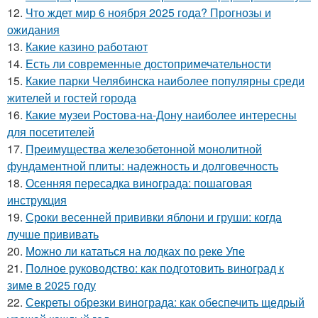
12.
Что ждет мир 6 ноября 2025 года? Прогнозы и
ожидания
13.
Какие казино работают
14.
Есть ли современные достопримечательности
15.
Какие парки Челябинска наиболее популярны среди
жителей и гостей города
16.
Какие музеи Ростова-на-Дону наиболее интересны
для посетителей
17.
Преимущества железобетонной монолитной
фундаментной плиты: надежность и долговечность
18.
Осенняя пересадка винограда: пошаговая
инструкция
19.
Сроки весенней прививки яблони и груши: когда
лучше прививать
20.
Можно ли кататься на лодках по реке Упе
21.
Полное руководство: как подготовить виноград к
зиме в 2025 году
22.
Секреты обрезки винограда: как обеспечить щедрый