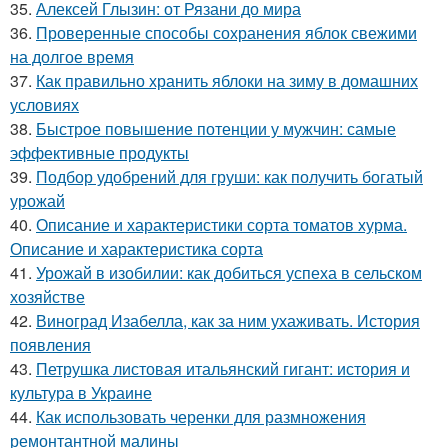
35.
Алексей Глызин: от Рязани до мира
36.
Проверенные способы сохранения яблок свежими
на долгое время
37.
Как правильно хранить яблоки на зиму в домашних
условиях
38.
Быстрое повышение потенции у мужчин: самые
эффективные продукты
39.
Подбор удобрений для груши: как получить богатый
урожай
40.
Описание и характеристики сорта томатов хурма.
Описание и характеристика сорта
41.
Урожай в изобилии: как добиться успеха в сельском
хозяйстве
42.
Виноград Изабелла, как за ним ухаживать. История
появления
43.
Петрушка листовая итальянский гигант: история и
культура в Украине
44.
Как использовать черенки для размножения
ремонтантной малины