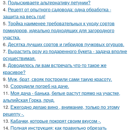
3.
Подыскиваете альтернативу петунии?
4.
Рецепт от опытного садовода: одна обработка -
защита на весь год!
5.
Тройка наименее требовательных к уходу сортов
помидоров, идеально подходящих для загородного
участка.
6.
Десятка лучших сортов и гибридов пучковых огурцов.
7.
Вырастить розу из подаренного букета - задача вполне
осуществимая.
8.
Доводилось ли вам встречать что-то такое же
красивое?
9.
Муж, брат, свояк построили сами такую красоту.
10.
Соорудили погреб на даче.
11.
Моя дача - банька, белые растут прямо на участке,
альпийская Горка, пруд.
12.
Ежегодно делаю вино , внимание, только по этому
рецепту -.
13.
Кабачки, которые покорят своим вкусом -.
14.
Полная инструкция: как правильно обрезать