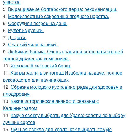
участка.
3.
Выращивание болгарского перца: рекомендации.
4.
Малоизвестные сокровища ягодного царства.
5.
Соорудили погреб на даче.
6.
Рулет из рульки.
7.
Д - дeти.
8.
Сладкий чили на зиму.
9.
Любимая банька. Очень нравится встречаться в ней
тёплой дружеской компанией.
10.
Холодный литовский борщ.
11.
Как вырастить виноград Изабелла на даче: полное
руководство для начинающих
12.
Обрезка молодого куста винограда для здоровья и
плодородия
13.
Какие исторические личности связаны с
Калининградом
14.
Какую свеклу выбрать для Урала: советы по выбору
лучших сортов
15.
Лучшая свекла для Урала: как выбрать самую