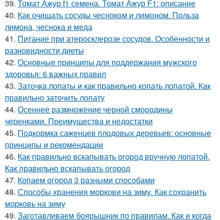
39.
Томат Ажур f1 семена. Томат Ажур F1: описание
40.
Как очищать сосуды чесноком и лимоном. Польза
лимона, чеснока и меда
41.
Питание при атеросклерозе сосудов. Особенности и
разновидности диеты
42.
Основные принципы для поддержания мужского
здоровья: 6 важных правил
43.
Заточка лопаты и как правильно копать лопатой. Как
правильно заточить лопату
44.
Осеннее размножение черной смородины
черенками. Преимущества и недостатки
45.
Подкормка саженцев плодовых деревьев: основные
принципы и рекомендации
46.
Как правильно вскапывать огород вручную лопатой.
Как правильно вскапывать огород
47.
Копаем огород 3 разными способами
48.
Способы хранения моркови на зиму. Как сохранить
морковь на зиму
49.
Заготавливаем боярышник по правилам. Как и когда