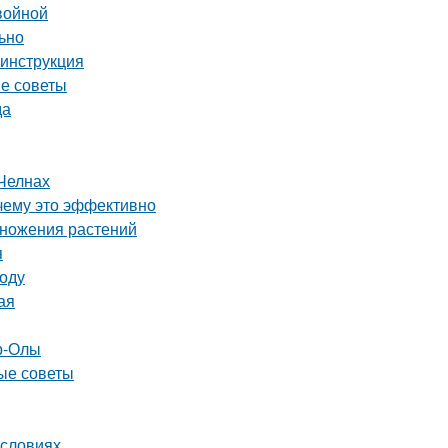
войной
льно
 инструкция
ые советы
да
Челнах
чему это эффективно
множения растений
я
году
ая
р-Олы
ные советы
условиях