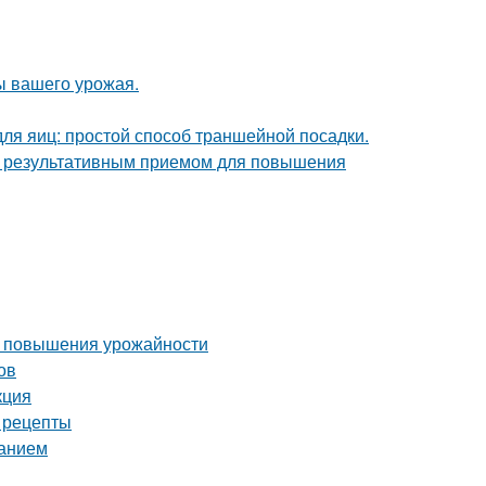
ы вашего урожая.
ля яиц: простой способ траншейной посадки.
но результативным приемом для повышения
ля повышения урожайности
ов
кция
е рецепты
ванием