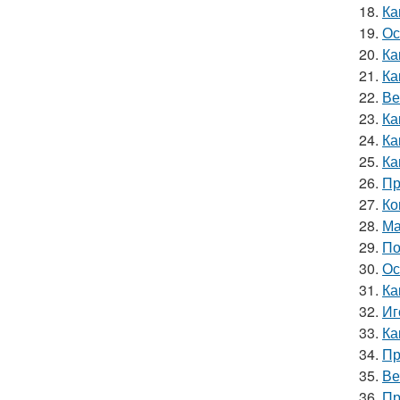
18.
Ка
19.
Ос
20.
Ка
21.
Ка
22.
Ве
23.
Ка
24.
Ка
25.
Ка
26.
Пр
27.
Ко
28.
Ма
29.
По
30.
Ос
31.
Ка
32.
Иг
33.
Ка
34.
Пр
35.
Ве
36.
Пр