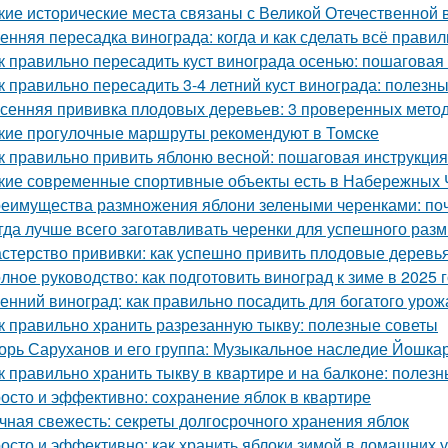
кие исторические места связаны с Великой Отечественной 
енняя пересадка винограда: когда и как сделать всё прави
к правильно пересадить куст винограда осенью: пошаговая
к правильно пересадить 3-4 летний куст винограда: полезн
сенняя прививка плодовых деревьев: 3 проверенных мето
кие прогулочные маршруты рекомендуют в Томске
к правильно привить яблоню весной: пошаговая инструкция
кие современные спортивные объекты есть в Набережных 
еимущества размножения яблони зелеными черенками: по
гда лучше всего заготавливать черенки для успешного раз
стерство прививки: как успешно привить плодовые деревь
лное руководство: как подготовить виноград к зиме в 2025 
енний виноград: как правильно посадить для богатого урож
к правильно хранить разрезанную тыкву: полезные советы
орь Саруханов и его группа: Музыкальное наследие Йошка
к правильно хранить тыкву в квартире и на балконе: полез
осто и эффективно: сохранение яблок в квартире
чная свежесть: секреты долгосрочного хранения яблок
осто и эффективно: как хранить яблоки зимой в домашних 