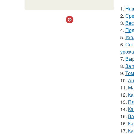
1.
Haш
2.
Сре
3.
Вес
4.
Под
5.
Ухо
6.
Сос
урожа
7.
Выр
8.
За 
9.
Том
10.
Ан
11.
Ма
12.
Ка
13.
Пл
14.
Ка
15.
Ва
16.
Ка
17.
Ка