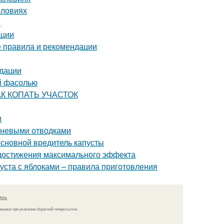
словиях
ы
ации
е правила и рекомендации
ндации
ой фасолью
КАК КОПАТЬ УЧАСТОК
и
рневыми отводками
 основной вредитель капусты
 достижения максимального эффекта
пуста с яблоками – правила приготовления
язь
решено при указании обратной гиперссылки.