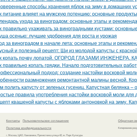
оверенные способы хранения яблок на зиму в домашних у
к питание влияет на мужскую потенцию: основные продукт
лендарь ухода за виноградом: основные этапы и рекоменд
к правильно ухаживать за виноградными кустами: основны
уша осенью: лучшие удобрения для роста и урожая
од за виноградом в начале лета: основные этапы и рекоме
усный и полезный рецепт: Щи из молодой капусты с красн
к копать почву лопатой. ОГОРОД ГЛАЗАМИ ИНЖЕНЕРА. 
к правильно копать грядки. Начало подготовительных работ
офессиональный подход: создание настойки восковой мол
обенности размножения ремонтантной малины весной. Ко
м полить капусту от зеленых гусениц. Капустная белянка –
остые правила употребления настойки восковой моли для
цепт квашеной капусты с яблоками антоновкой на зиму. Ка
Контакты
Пользовательское соглашение
Обратная св
Политика конфидециальности
Копирование раз
г. Москва, ЦАО, Хамовники, Пречистенка улица 42, м. Парк Культуры