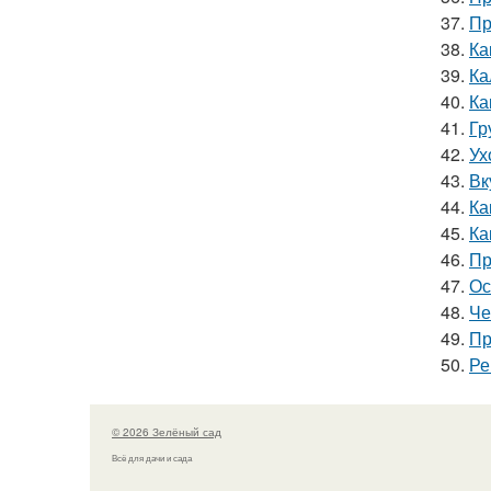
37.
Пр
38.
Ка
39.
Ка
40.
Ка
41.
Гр
42.
Ух
43.
Вк
44.
Ка
45.
Ка
46.
Пр
47.
Ос
48.
Че
49.
Пр
50.
Ре
© 2026 Зелёный сад
Всё для дачи и сада