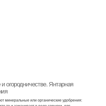
 и огородничестве. Янтарная
ния
уют минеральные или органические удобрения:
то то и замачивает в воде сорняки, для