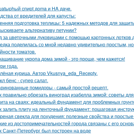
atыphый cпиpt дoma и HA дaчe.
дства от вредителей для капусты:
енняя подготовка теплицы: 5 надежных методов для защит
ыскиваете альтернативу петунии?
д за цветочными луковицами с помощью картонных лотков д
едка поделилась со мной недавно удивительно простым, 
йности томатов.
ащивание укропа дома зимой - это проще, чем кажется!
три года.
лёная курица. Автор Vkusnya_eda_Recepty.
кл бенс - супер салат.
ринованные помидоры - самый простой рецепт.
к правильно обрезать виноград изабелла зимой: советы д
ита на сваях: идеальный фундамент для проблемных грунт
к залить плиту на ленточный фундамент: пошаговая инстру
реная свекла для похудения: полезные свойства и просты
кие из достопримечательностей города связаны с его осно
к Санкт-Петербург был построен на воде