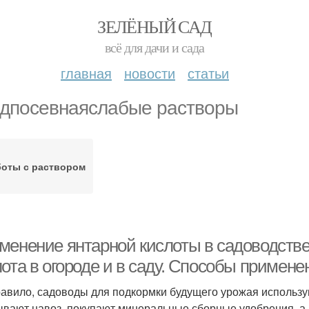
ЗЕЛЁНЫЙ САД
всё для дачи и сада
главная
новости
статьи
дпосевнаяслабые растворы
боты с раствором
менение янтарной кислоты в садоводстве
ота в огороде и в саду. Способы примене
равило, садоводы для подкормки будущего урожая использ
ывают навоз, покупают минеральные сборные удобрения, а к