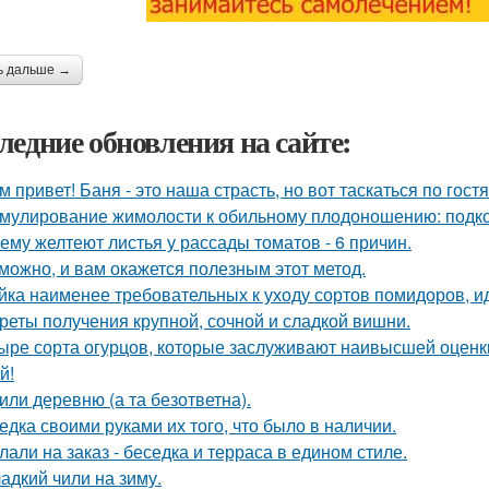
ь дальше →
ледние обновления на сайте:
м привет! Баня - это наша страсть, но вот таскаться по гост
мулирование жимолости к обильному плодоношению: подко
ему желтеют листья у рассады томатов - 6 причин.
можно, и вам окажется полезным этот метод.
йка наименее требовательных к уходу сортов помидоров, и
реты получения крупной, сочной и сладкой вишни.
ыре сорта огурцов, которые заслуживают наивысшей оценки
й!
или деревню (а та безответна).
едка своими руками их того, что было в наличии.
лали на заказ - беседка и терраса в едином стиле.
адкий чили на зиму.