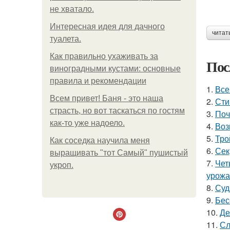
не хватало.
Интересная идея для дачного
читат
туалета.
Как правильно ухаживать за
Пос
виноградными кустами: основные
правила и рекомендации
1.
Все
Всем привет! Баня - это наша
2.
Сти
страсть, но вот таскаться по гостям
3.
Поч
как-то уже надоело.
4.
Воз
5.
Тро
Как соседка научила меня
6.
Сек
выращивать "тот Самый" пушистый
7.
Чет
укроп.
урожа
8.
Суд
9.
Бес
10.
Де
11.
Сл