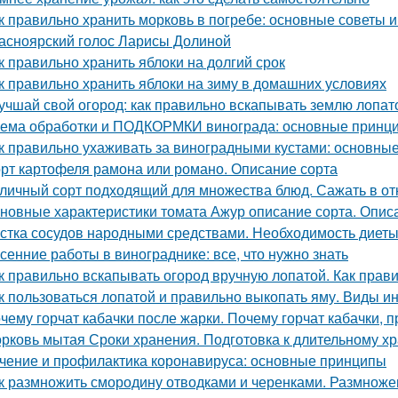
к правильно хранить морковь в погребе: основные советы 
асноярский голос Ларисы Долиной
к правильно хранить яблоки на долгий срок
к правильно хранить яблоки на зиму в домашних условиях
учшай свой огород: как правильно вскапывать землю лопат
ема обработки и ПОДКОРМКИ винограда: основные принци
к правильно ухаживать за виноградными кустами: основны
рт картофеля рамона или романо. Описание сорта
личный сорт подходящий для множества блюд. Сажать в от
новные характеристики томата Ажур описание сорта. Опи
стка сосудов народными средствами. Необходимость диет
сенние работы в винограднике: все, что нужно знать
к правильно вскапывать огород вручную лопатой. Как прав
к пользоваться лопатой и правильно выкопать яму. Виды и
чему горчат кабачки после жарки. Почему горчат кабачки, 
рковь мытая Сроки хранения. Подготовка к длительному х
чение и профилактика коронавируса: основные принципы
к размножить смородину отводками и черенками. Размнож