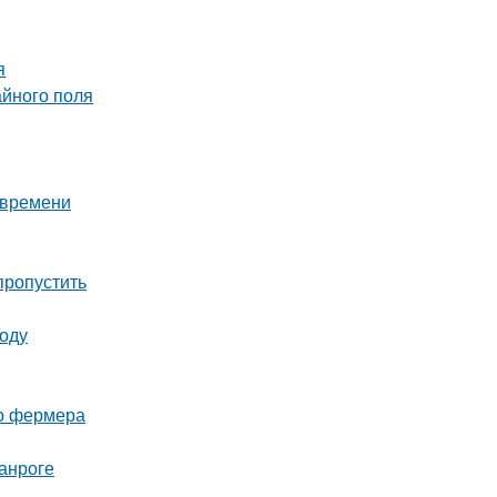
я
айного поля
 времени
пропустить
году
го фермера
анроге