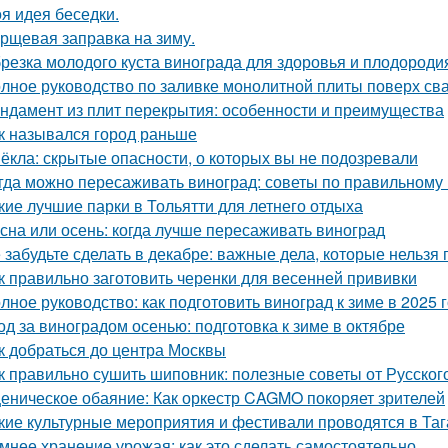
я идея беседки.
рщевая заправка на зиму.
резка молодого куста винограда для здоровья и плодороди
лное руководство по заливке монолитной плиты поверх св
ндамент из плит перекрытия: особенности и преимущества
к назывался город раньше
ёкла: скрытые опасности, о которых вы не подозревали
гда можно пересаживать виноград: советы по правильному
кие лучшие парки в Тольятти для летнего отдыха
сна или осень: когда лучше пересаживать виноград
 забудьте сделать в декабре: важные дела, которые нельзя 
к правильно заготовить черенки для весенней прививки
лное руководство: как подготовить виноград к зиме в 2025 
од за виноградом осенью: подготовка к зиме в октябре
к добраться до центра Москвы
к правильно сушить шиповник: полезные советы от Русско
еническое обаяние: Как оркестр CAGMO покоряет зрителей
кие культурные мероприятия и фестивали проводятся в Таг
мнее хранение урожая: как это сделать самостоятельно