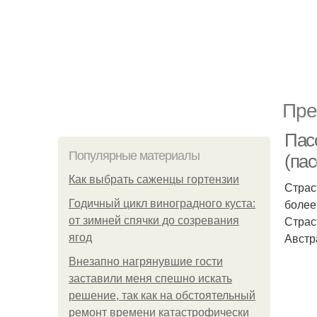
Пре
Пас
Популярные материалы
(па
Как выбрать саженцы гортензии
Страс
более
Годичный цикл виноградного куста:
Страс
от зимней спячки до созревания
Австр
ягод
Внезапно нагрянувшие гости
заставили меня спешно искать
решение, так как на обстоятельный
ремонт времени катастрофически