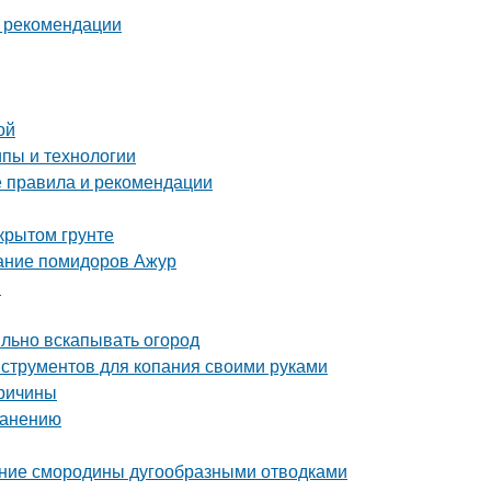
и рекомендации
ой
пы и технологии
е правила и рекомендации
крытом грунте
сание помидоров Ажур
ы
ильно вскапывать огород
нструментов для копания своими руками
причины
ранению
ение смородины дугообразными отводками