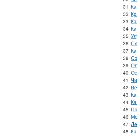
31.
Ка
32.
Кр
33.
Ка
34.
Ка
35.
Ул
36.
Сх
37.
Ка
38.
Со
39.
От
40.
Ос
41.
Чи
42.
Ве
43.
Ка
44.
Ка
45.
По
46.
Мо
47.
Ле
48.
Ка