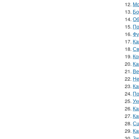
12.
Мо
13.
Бо
14.
Об
15.
По
16.
Фу
17.
Ка
18.
Св
19.
Ко
20.
Ка
21.
Ве
22.
Не
23.
Ка
24.
По
25.
Ух
26.
Ка
27.
Ка
28.
Сц
29.
Ка
30.
Зи