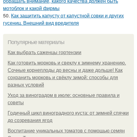
обращать внимание, какого качества должен быть
мотоблок и какой фирмы
50.
Как защитить капусту от капустной совки и других
гусениц. Внешний вид вредителя
Популярные материалы
Как выбрать саженцы гортензии
Как готовить морковь и свеклу к зимнему хранению.
Сочные корнеплоды до весны и даже дольше! Как
сохранить морковь и свёклу зимой: способы для
разных условий
Уход за виноградом в июле: основные правила и
советы
Годичный цикл виноградного куста: от зимней спячки
до созревания ягод
Воспитание уникальных томатов с помощью семян