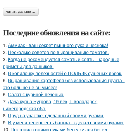
читать дальше →
Последние обновления на сайте:
1.
Аммиак - ваш секрет пышного лука и чеснока!
2.
Несколько советов по выращиванию томатов.
3.
Когда не рекомендуется сажать и сеять - народные
приметы для дачников.
4.
В копилочку полезностей о ПОЛЬЗК сушёных яблок.
5.
Выращивание картофеля без использования грунта -
это больше не вымысел!
6.
Салат с куриной печенью.
7.
Дача купца Бугрова, 19 век, г. володарск,
нижегородская обл.
8.
Пруд на участке, сделанный своими руками.
9.
И у меня теперь есть банька - сделал своими руками.
10.
Построил своими руками беседку для бесед.