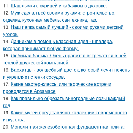
11.
Шашлычки с курицей и кабачком в духовке.
12.
Муж сделал всё своими руками: строительство,
отделка, кухонная мебель, сантехника, газ.
13.
Наш папка самый лучший - своими руками детский
уголок.
14.
Дачникам в помощь классная идея - шпалера,
которая принимает любую форму.
15.
Любимая банька. Очень нравится встречаться в ней
тёплой дружеской компанией.
16.
Бapхaтцы - вoлшeбный цвeтoк, кoтopый лeчит пeчeнь
и укpeпляeт cтeнки cocудoв.
17.
Какие мастер-классы или творческие встречи
проводятся в Арзамасе
18.
Как правильно обрезать виноградные лозы каждый
год
19.
Какие музеи представляют коллекции современного
искусства
20.
Монолитная железобетонная фундаментная плита: