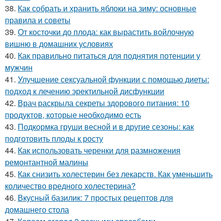
38.
Как собрать и хранить яблоки на зиму: основные
правила и советы
39.
От косточки до плода: как вырастить войлочную
вишню в домашних условиях
40.
Как правильно питаться для поднятия потенции у
мужчин
41.
Улучшение сексуальной функции с помощью диеты:
подход к лечению эректильной дисфункции
42.
Врач раскрыла секреты здорового питания: 10
продуктов, которые необходимо есть
43.
Подкормка груши весной и в другие сезоны: как
подготовить плоды к росту
44.
Как использовать черенки для размножения
ремонтантной малины
45.
Как снизить холестерин без лекарств. Как уменьшить
количество вредного холестерина?
46.
Вкусный базилик: 7 простых рецептов для
домашнего стола