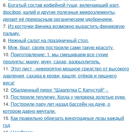
6.
Богатый состав кофейной гущи, включающий азот,
фосфор, калий и другие полезные микроэлементы,
делает её прекрасным органическим удобрением.
7.
Из косточки финика возможно вырастить финиковую
пальму.
8.
Нежный салат на праздничный стол.
9.
Муж, брат, свояк построили сами такую красоту.
10.
Приготовление: 1. мы смешиваем все сухие
продукты: манку, муку, сахар, разрыхлитель.
11.
Этот лист - невероятно мощное средство от высокого
давления, сахара в крови, кашля, отёков и лишнего
веса!
12.
Обалденный пирог "Шарлотка С Капустой" -.
13.
Построили тепличку. Когда у человека золотые руки.
14.
Построили пару лет назад бассейн на даче, о
котором давно мечтали.
15.
Как правильно обрезать виноградные лозы каждый
год