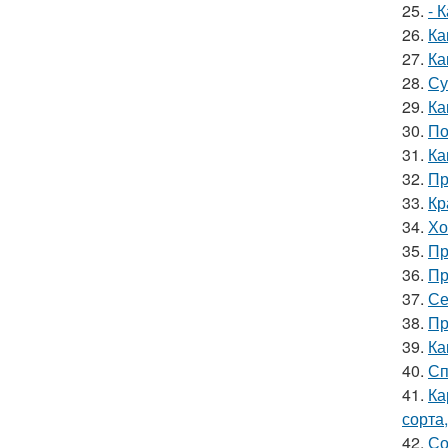
25.
- 
26.
Ка
27.
Ка
28.
Су
29.
Ка
30.
По
31.
Ка
32.
Пр
33.
Кр
34.
Хо
35.
Пр
36.
Пр
37.
Се
38.
Пр
39.
Ка
40.
Сп
41.
Ка
сорта
42.
Со