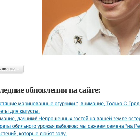
ь дальше →
ледние обновления на сайте:
стящие маринованные огурчики ", внимание, Только С Грядк
еты для капусты.
мание, дачники! Непрошенных гостей на вашей земле остер
реты обильного урожая кабачков: мы сажаем семена "на Р
астений, которые любят золу.