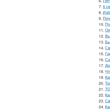
6.
Пят
7.
5 с
8.
Изб
9.
Поч
10.
Пу
11.
Оп
12.
Вы
13.
Бы
14.
Св
15.
Гд
16.
Со
17.
До
18.
Чт
19.
Ка
20.
То
21.
ТО
22.
Ка
23.
Св
24.
Ка