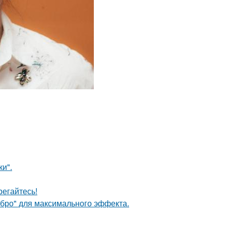
и".
егайтесь!
ебро" для максимального эффекта.