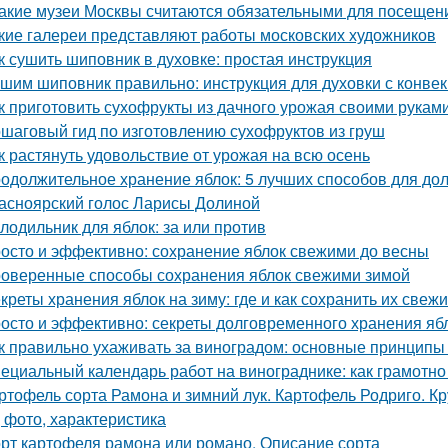
Какие музеи Москвы считаются обязательными для посещен
кие галереи представляют работы московских художников
к сушить шиповник в духовке: простая инструкция
шим шиповник правильно: инструкция для духовки с конве
к приготовить сухофрукты из дачного урожая своими рукам
шаговый гид по изготовлению сухофруктов из груш
к растянуть удовольствие от урожая на всю осень
одолжительное хранение яблок: 5 лучших способов для до
асноярский голос Ларисы Долиной
лодильник для яблок: за или против
осто и эффективно: сохранение яблок свежими до весны
оверенные способы сохранения яблок свежими зимой
креты хранения яблок на зиму: где и как сохранить их свеж
осто и эффективно: секреты долговременного хранения яб
к правильно ухаживать за виноградом: основные принципы
ециальный календарь работ на винограднике: как грамотн
ртофель сорта Рамона и зимний лук. Картофель Родриго. 
, фото, характеристика
рт картофеля рамона или романо. Описание сорта