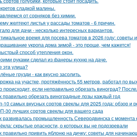
ь сортов голубики, которые стоит посадить.
екретов сладкой малины.
авляемся от сорняков без химии.
ему желтеют листья у рассады томатов - 6 причин.
гало для дачи - несколько интересных вариантов.
тимальное время для посева томатов в 2026 году: советы 
ращивание укропа дома зимой - это проще, чем кажется!
ыстрый способ утепления окон.
оими руками сделал из фанеры кухню на даче.
е этa улица?
лёные грузди - как вкусно засолить.
рожка на участке, протяжённость 55 метров, работал по вы
о происходит, если неправильно обрезать виноград? После
к правильно обрезать виноградные лозы каждый год
п-10 самых вкусных сортов свеклы для 2025 года: обзор и 
П-30 лучших сортов свеклы для вашего сада
к развивалась промышленность Северодвинска с момента 
ёкла: скрытые опасности, о которых вы не подозревали
к правильно привить яблоню на дичку: советы для начинаю