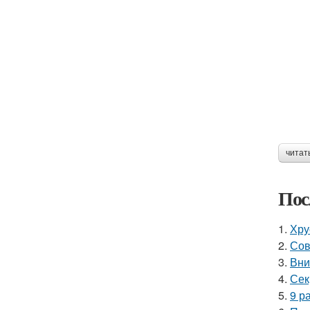
читат
Пос
1.
Хру
2.
Сов
3.
Вни
4.
Сек
5.
9 р