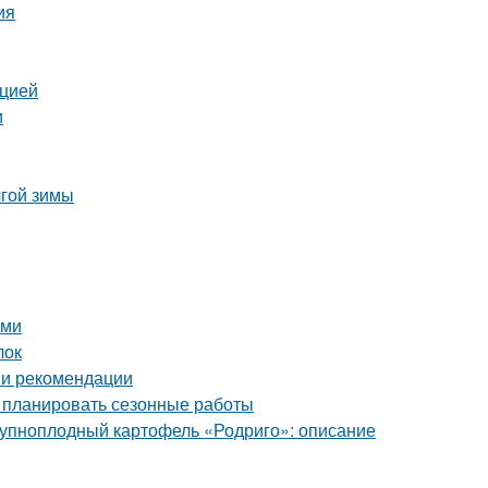
ия
кцией
и
лгой зимы
ими
лок
 и рекомендации
о планировать сезонные работы
Крупноплодный картофель «Родриго»: описание