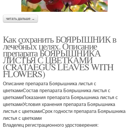
читать дальше →
Как сохранить БОЯРЫШНИК в
лечебных целях. Описание
препарата БОЯРЫШНИКА
ЛИСТЬЯ С ЦВЕТКАМИ
(CRATAEGUS LEAVES WITH
FLOWERS)
Описание препарата Боярышника листья с
цветкамиСостав препарата Боярышника листья с
цветкамиПоказания препарата Боярышника листья с
цветкамиУсловия хранения препарата Боярышника
листья с цветкамиСрок годности препарата Боярышника
листья с цветками
Владелец регистрационного удостоверения: