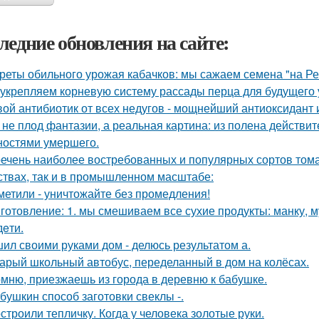
ледние обновления на сайте:
реты обильного урожая кабачков: мы сажаем семена "на Р
укрепляем корневую систему рассады перца для будущего 
ой антибиотик от всех недугов - мощнейший антиоксидант и
 не плод фантазии, а реальная картина: из полена действи
ностями умершего.
ечень наиболее востребованных и популярных сортов тома
ствах, так и в промышленном масштабе:
метили - уничтожайте без промедления!
готовление: 1. мы смешиваем все сухие продукты: манку, му
дeти.
ил своими руками дом - делюсь результатом а.
арый школьный автобус, переделанный в дом на колёсах.
мню, приезжаешь из города в деревню к бабушке.
бушкин способ заготовки свеклы -.
строили тепличку. Когда у человека золотые руки.