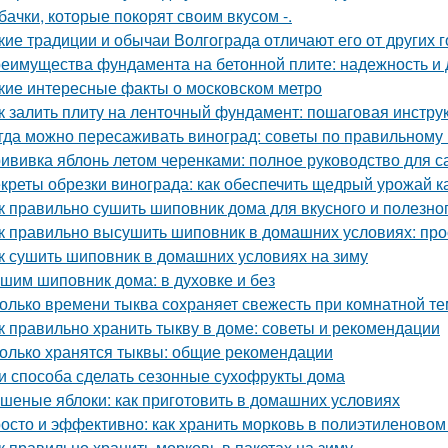
бачки, которые покорят своим вкусом -.
кие традиции и обычаи Волгограда отличают его от других 
еимущества фундамента на бетонной плите: надежность и 
кие интересные факты о московском метро
к залить плиту на ленточный фундамент: пошаговая инстру
гда можно пересаживать виноград: советы по правильному
ививка яблонь летом черенками: полное руководство для 
креты обрезки винограда: как обеспечить щедрый урожай к
к правильно сушить шиповник дома для вкусного и полезно
к правильно высушить шиповник в домашних условиях: про
к сушить шиповник в домашних условиях на зиму
шим шиповник дома: в духовке и без
олько времени тыква сохраняет свежесть при комнатной т
к правильно хранить тыкву в доме: советы и рекомендации
олько хранятся тыквы: общие рекомендации
и способа сделать сезонные сухофрукты дома
шеные яблоки: как приготовить в домашних условиях
осто и эффективно: как хранить морковь в полиэтиленовом
к правильно хранить морковь в пакетах на зиму