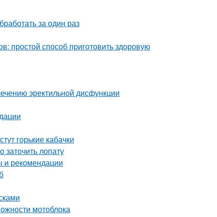
бработать за один раз
ов: простой способ приготовить здоровую
лечению эректильной дисфункции
ндации
стут горькие кабачки
о заточить лопату
ы и рекомендации
б
сками
можности мотоблока