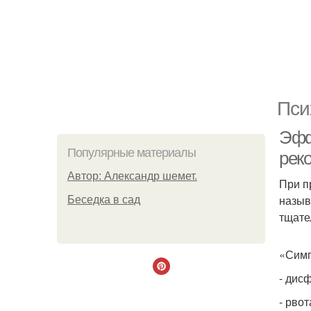
Пси
Эфф
Популярные материалы
рек
Автор: Александр шемет.
При п
назыв
Беседка в сад
тщате
«Симп
- дис
- рвот