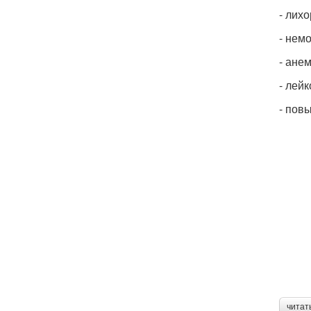
- лихо
- нем
- анем
- лейк
- пов
читат