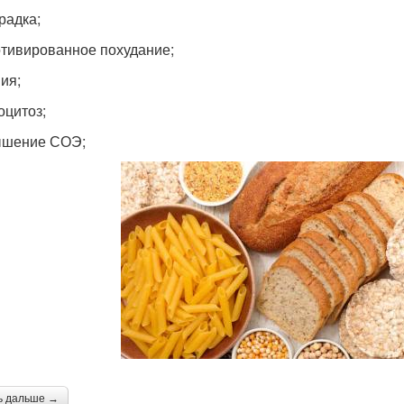
радка;
отивированное похудание;
ия;
оцитоз;
ышение СОЭ;
ь дальше →