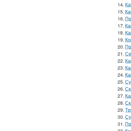
14.
Ка
15.
Ка
16.
Пр
17.
Ка
18.
Ка
19.
Ко
20.
Пр
21.
Се
22.
Ка
23.
Ка
24.
Ка
25.
Су
26.
Ск
27.
Ка
28.
Ск
29.
Тр
30.
Су
31.
Пр
32.
Ка