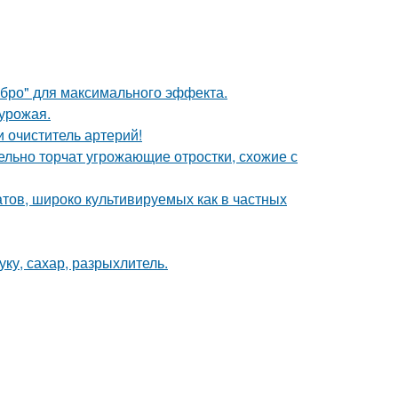
ебро" для максимального эффекта.
урожая.
 очиститель артерий!
тельно торчат угрожающие отростки, схожие с
тов, широко культивируемых как в частных
ку, сахар, разрыхлитель.