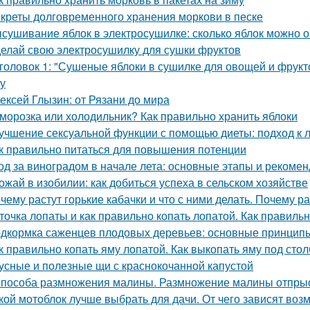
креты долговременного хранения моркови в песке
сушивание яблок в электросушилке: сколько яблок можно о
елай свою электросушилку для сушки фруктов
головок 1: "Сушеные яблоки в сушилке для овощей и фрукт
ку
ексей Глызин: от Рязани до мира
морозка или холодильник? Как правильно хранить яблоки
учшение сексуальной функции с помощью диеты: подход к 
к правильно питаться для повышения потенции
од за виноградом в начале лета: основные этапы и рекоме
ожай в изобилии: как добиться успеха в сельском хозяйстве
чему растут горькие кабачки и что с ними делать. Почему ра
точка лопаты и как правильно копать лопатой. Как правильн
дкормка саженцев плодовых деревьев: основные принцип
к правильно копать яму лопатой. Как выкопать яму под стол
усные и полезные щи с краснокочанной капустой
способа размножения малины. Размножение малины отпры
кой мотоблок лучше выбрать для дачи. От чего зависят воз