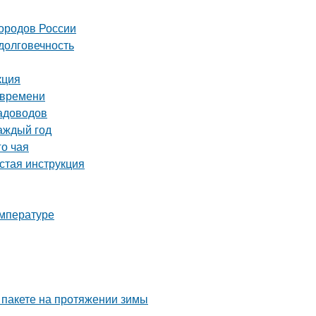
городов России
долговечность
кция
 времени
садоводов
аждый год
го чая
стая инструкция
емпературе
 пакете на протяжении зимы