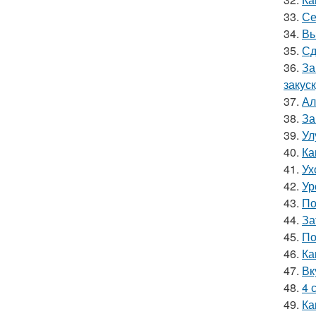
33.
Се
34.
Вы
35.
Сд
36.
За
закус
37.
Ал
38.
За
39.
Ул
40.
Ка
41.
Ух
42.
Ур
43.
По
44.
За
45.
По
46.
Ка
47.
Вк
48.
4 
49.
Ка