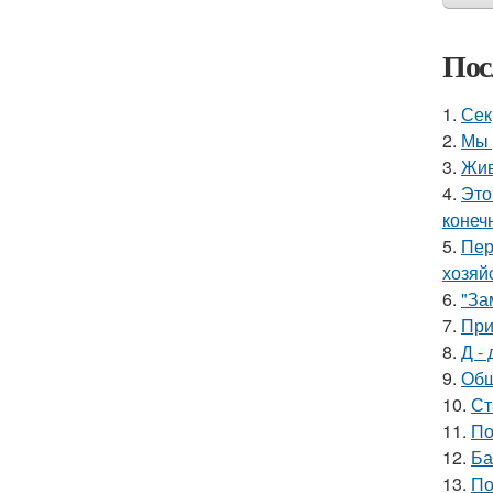
Пос
1.
Сек
2.
Мы 
3.
Жив
4.
Это
конеч
5.
Пер
хозяй
6.
"За
7.
При
8.
Д - 
9.
Обш
10.
Ст
11.
По
12.
Ба
13.
По