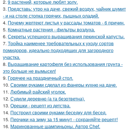
2.
9 растений, которые любят золу.
3.
Представь: утро на даче, свежий воздух, чайник шумит
- и на столе стопка горячих, пышных оладий.
4.
Почему желтеют листья у рассады томатов - 6 причин.
5.
Комнатные растения - фильтры воздуха.
6.
Секреты успешного выращивания пекинской капусты.
7.
Тройка наименее требовательных к уходу сортов
помидоров, идеально подходящих для загородного
участка.
8.
Выращивание картофеля без использования грунта -
это больше не вымысел!
9.
Горячее на праздничный стол.
10.
Своими руками сделал из фанеры кухню на даче.
11.
Любимый райский уголок.
12.
Судили деревню (а та безответна).
13.
Орешки - рецепт из детства.
14.
Построил своими руками беседку для бесед.
15.
Перчики на зиму за 15 минут - сохраняйте рецепт!
16.
Маринованные шампиньоны. Автор Chef.