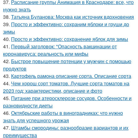
37.
Расписание группы Анимация в Краснодаре: все, что
нужно знать
38.
Татьяна Буланова: Москва как источник вдохновения
39.
Просто и эффективно: сохраним яблоки и груши до
зимы
40.
Просто и эффективно: сохранение яблок для зимы
41.
Первый заголовок: "Опасность вакцинации от
коронавируса: реальность или мифы
42.
Быстрое повышение потенции у мужчин с помощью
продуктов
43.
Картофель рамона описание сорта. Описание сорта
44.
Чем хорош сорт томатов. Лучшие сорта томатов на
2023 год: характеристики, описание и фото
45.
Питание при атеросклерозе сосудов. Особенности и
разновидности диеты
46.
Октябрьские работы в виноградниках: что нужно
знать для успешного урожая
47.
Штамбы смородины: разнообразие вариантов и их
преимущества