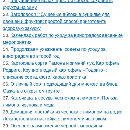
31.
Засушивание яблок: простой способ сохранить
фрукты на зиму
32.
Заголовок 1: "Сушеные яблоки в сушилке для
овощей и фруктов: простой способ приготовить
здоровую закуску
33.
Календарь работ по уходу за виноградом: весенние
мероприятия
34.
Продолжаем ухаживать: советы по уходу за
виноградом во второй год
35.
Картофель сорта Рамона и зимний лук. Картофель
Родриго. Крупноплодный картофель «Родриго»:
описание сорта, фото, характеристика
36.
Отличный сорт подходящий для множества блюд.
Сажать в открытом грунте
37.
Как очищать сосуды чесноком и лимоном. Польза
лимона, чеснока и меда
38.
Домашняя настойка из чеснока с лимоном на водке.
Лекарственная настойка с лимоном и чесноком
39.
Осеннее размножение черной смородины