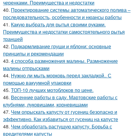
черенками. Преимущества и недостатки
40.
Проектирование системы автоматического полива –
последовательность, особенности и нюансы работы
41.
Какую выбрать для рытья своими руками.
Преимущества и недостатки самостоятельного рытья
траншей
42.
Подкармливание груши и яблони: основные
принципы и рекомендации
43.
4 способа размножения малины. Размножение
малины отпрысками
44.
Нужно ли мыть морковь перед закладкой.. С
помощью вакуумной упаковки
45.
ТОП-10 лучших мотоблоков по цене.
46.
Весенние работы в саду. Мартовские работы с
клубнями, луковицами, корневищами
47.
Чем опрыскать капусту от гусениц безопасно и
эффективно. Как избавиться от гусениц на капусте
48.
Чем обработать растущую капусту. Борьба с
вредителями капусты