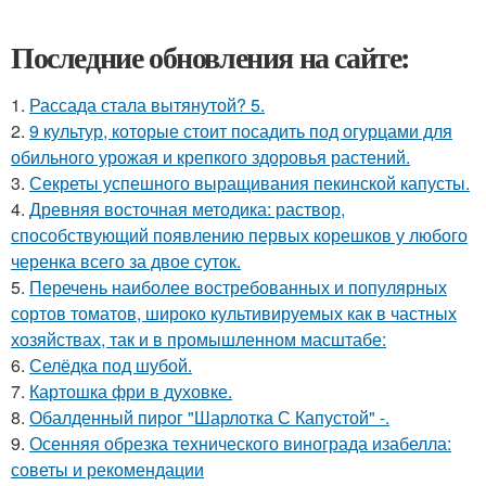
Последние обновления на сайте:
1.
Рассада стала вытянутой? 5.
2.
9 культур, которые стоит посадить под огурцами для
обильного урожая и крепкого здоровья растений.
3.
Секреты успешного выращивания пекинской капусты.
4.
Древняя восточная методика: раствор,
способствующий появлению первых корешков у любого
черенка всего за двое суток.
5.
Перечень наиболее востребованных и популярных
сортов томатов, широко культивируемых как в частных
хозяйствах, так и в промышленном масштабе:
6.
Селёдка под шубой.
7.
Картошка фри в духовке.
8.
Обалденный пирог "Шарлотка С Капустой" -.
9.
Осенняя обрезка технического винограда изабелла:
советы и рекомендации