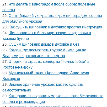
21.
Что делать с виноградом после сбора: полезные
советы
22.
Сентябрьский уход за молодым виноградом: советы
для обильного урожая
23.
Как сушить шиповник в духовке: простая инструкция
24.
Шиповник как в больнице: секреты здоровья в
каждом бутоне
25.
Сушим шиповник дома: в духовке и без
26.
Когда и где посмотреть группу Анимация во
Владимире: расписание концертов
27.
Энергия и страсть: концерты 'ПолнаЛюбви' в
Ростове-на-Дону
28.
Музыкальный талант Краснодара: Анастасия
Высоцкая
29.
Зимнее хранение урожая: как это сделать
самостоятельно
30.
Как правильно хранить морковь в погребе: основные
советы и рекомендации