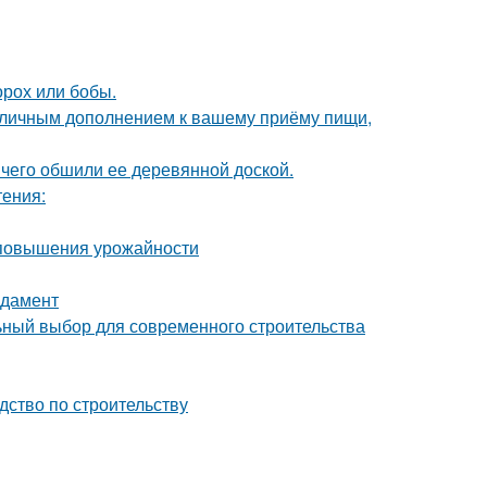
орох или бобы.
 отличным дополнением к вашему приёму пищи,
чего обшили ее деревянной доской.
тения:
я повышения урожайности
ндамент
ный выбор для современного строительства
дство по строительству