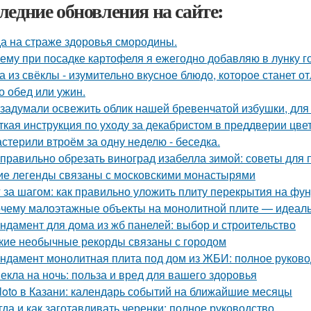
ледние обновления на сайте:
а на страже здоровья смородины.
ему при посадке картофеля я ежегодно добавляю в лунку г
а из свёклы - изумительно вкусное блюдо, которое станет
то обед или ужин.
задумали освежить облик нашей бревенчатой избушки, для 
ткая инструкция по уходу за декабристом в преддверии цве
стерили втроём за одну неделю - беседка.
 правильно обрезать виноград изабелла зимой: советы дл
ие легенды связаны с московскими монастырями
 за шагом: как правильно уложить плиту перекрытия на фу
чему малоэтажные объекты на монолитной плите — идеаль
ндамент для дома из жб панелей: выбор и строительство
кие необычные рекорды связаны с городом
ндамент монолитная плита под дом из ЖБИ: полное руково
екла на ночь: польза и вред для вашего здоровья
loto в Казани: календарь событий на ближайшие месяцы
гда и как заготавливать черенки: полное руководство