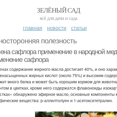
ЗЕЛЁНЫЙ САД
всё для дачи и сада
главная
новости
статьи
носторонняя полезность
ена сафлора применение в народной мед
менение сафлора
енах содержание жирного масла достигает 40%, и оно хара
енасыщенных жирных кислот (около 75%) и высоким содер
жит много белка и может быть хорошим кормом для животн
нтом в цветках, кроме него содержатся флавоноиды изокарт
стках» обнаружено эфирное масло, основные компоненты к
фические вещества: р-аллилтолуен и 1-асетокситетралин.