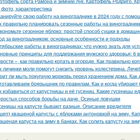
ртофель сорта Рамона и зимний лук. Картофель Родриго. 
, фото, характеристика
анируйте свою работу на винограднике в 2024 году с помо
к правильно планировать сезонные работы на виноградник
кономьте сезонное яблоко: простой способ сушки в домашн
од за виноградником: основные особенности и подходы
тябрьские работы в виноградниках: что нужно знать для у
новные принципы для поддержания мужского здоровья: 6 
вости », как правильно копать в огороде. Как правильно коп
к личинки моли помогут снизить уровень холестерина. Лече
оит ли мыть покупную морковь перед хранением дома. Как 
готавливаем боярышник по правилам. Как и когда убирают
к избавиться от капустницы и её гусениц. Какие гусеницы ед
простых способов борьбы на даче. Осиные ловушки
сеницы на капусте бывают разные. Описание вредителя
цепт квашеной капусты с яблоками антоновкой на зиму. Ка
ашеная капуста на зиму в банках. Как солить капусту на зи