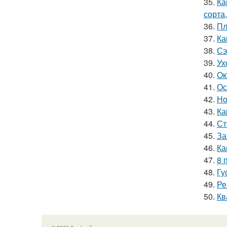
35.
Ка
сорта
36.
Пл
37.
Ка
38.
Сэ
39.
Ух
40.
Ок
41.
Ос
42.
Но
43.
Ка
44.
Ст
45.
За
46.
Ка
47.
8 
48.
Гу
49.
Ре
50.
Кв