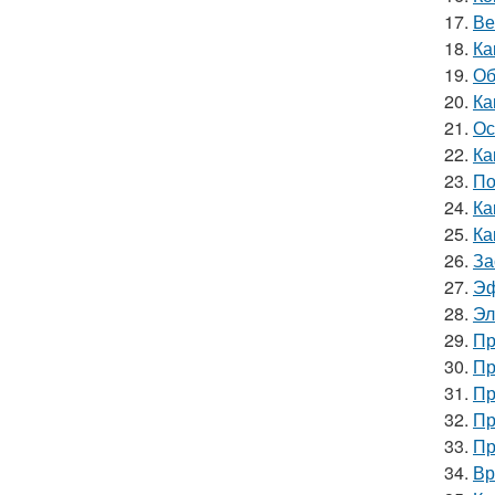
17.
Ве
18.
Ка
19.
Об
20.
Ка
21.
Ос
22.
Ка
23.
По
24.
Ка
25.
Ка
26.
За
27.
Эф
28.
Эл
29.
Пр
30.
Пр
31.
Пр
32.
Пр
33.
Пр
34.
Вр