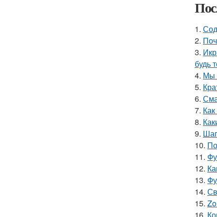
Пос
1.
Сод
2.
Поч
3.
Икр
будь 
4.
Мы 
5.
Кра
6.
Сма
7.
Как
8.
Как
9.
Шаг
10.
По
11.
Фу
12.
Ка
13.
Фу
14.
Св
15.
Zo
16.
Ко