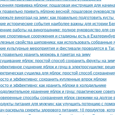
сенняя прививка яблони: пошаговая инструкция для начи
к правильно привить яблоню весной: пошаговое руководст
режьте виноград на зиму: как правильно подготовить кусты
кие исторические события наиболее важны для истории Бе
енние работы на винограднике: полное руководство для се
кие спортивные сооружения и стадионы есть в Екатеринбур
лезные свойства шиповника: как использовать собранные 
кие культурные мероприятия и фестивали проводятся в Таг
к правильно хранить морковь в пакетах на зиму
сушивание яблок: простой способ сохранить фрукты на зим
фективное сушнение яблок и груш в электросушилке: реце
ектрическая сушилка для яблок: простой способ сохранени
осто и эффективно: сохранить купленные впрок яблоки
осто и эффективно: как хранить яблоки в холодильнике
одолжительное хранение яблок и груш: практические сове
оверенные способы сохранения яблок свежими на долгое 
одукты питания для мужчин: как улучшить потенцию с пом
ач раскрыла секреты здорового питания: 10 продуктов, кот