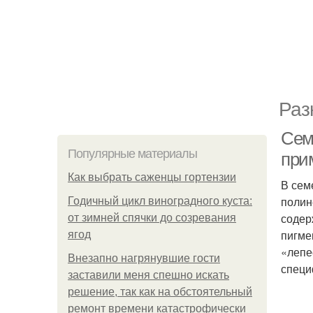
Раз
Сем
Популярные материалы
при
Как выбрать саженцы гортензии
В сем
полин
Годичный цикл виноградного куста:
содер
от зимней спячки до созревания
пигме
ягод
«лепе
Внезапно нагрянувшие гости
специ
заставили меня спешно искать
решение, так как на обстоятельный
ремонт времени катастрофически