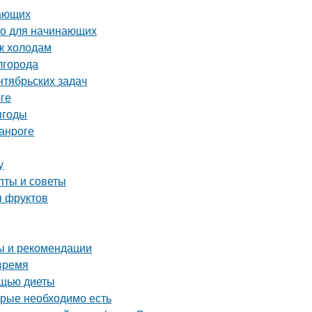
нающих
во для начинающих
 к холодам
лгорода
нтябрьских задач
ге
ягоды
анроге
у
пты и советы
я фруктов
ты и рекомендации
время
ощью диеты
орые необходимо есть