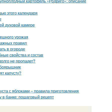
Крупноплодный картофель «Родриго»: описание
щью этого календаря
е
ей духовой камере
спешного урожая
важных правил
ать в огороде
бные свойства и состав
долго не пропадет?
 боярышник
ят капусту?
пуста с яблоками – правила приготовления
му в банке: пошаговый рецепт