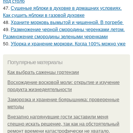
под столб
47.
Сушеные яблоки в духовке в домашних условиях.
Как сушить яблоки в газовой духовке
48.
Храните морковь вымытой и чищенной. В погребе
49.
Размножение черной смородины черенками летом.
Размножение смородины зелеными черенками
50.
Уборка и хранение моркови. Когда 100% можно уже
Популярные материалы
Как выбрать саженцы гортензии
Восхождение восковой моли: открытие и изучение
продукта жизнедеятельности
Заморозка и хранение боярышника: проверенные
методы
Внезапно нагрянувшие гости заставили меня
спешно искать решение, так как на обстоятельный
ремонт времени катастрофически не хватало.