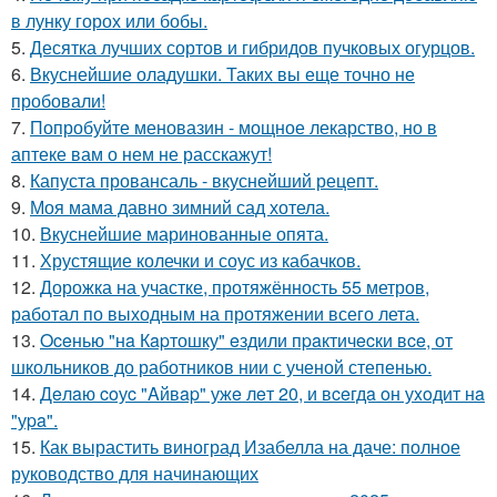
в лунку горох или бобы.
5.
Десятка лучших сортов и гибридов пучковых огурцов.
6.
Вкуснейшие оладушки. Таких вы еще точно не
пробовали!
7.
Попробуйте меновазин - мощное лекарство, но в
аптеке вам о нем не расскажут!
8.
Капуста провансаль - вкуснейший рецепт.
9.
Моя мама давно зимний сад хотела.
10.
Вкуснейшие маринованные опята.
11.
Хрустящие колечки и соус из кабачков.
12.
Дорожка на участке, протяжённость 55 метров,
работал по выходным на протяжении всего лета.
13.
Oceнью "нa Кapтошку" eздили пpaктичecки вce, от
школьников до работников нии с ученой степенью.
14.
Дeлaю coуc "Aйвap" ужe лeт 20, и вceгдa oн уxoдит нa
"уpa".
15.
Как вырастить виноград Изабелла на даче: полное
руководство для начинающих