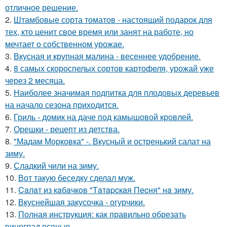
отличное решение.
2.
Штамбовые сорта томатов - настоящий подарок для
тех, кто ценит свое время или занят на работе, но
мечтает о собственном урожае.
3.
Вкусная и крупная малина - весеннее удобрение.
4.
8 самых скороспелых сортов картофеля, урожай уже
через 2 месяца.
5.
Наиболее значимая подпитка для плодовых деревьев
на начало сезона приходится.
6.
Гриль - домик на даче под камышовой кровлей.
7.
Орешки - рецепт из детства.
8.
"Мадам Морковка" -. Вкусный и остренький салат на
зиму.
9.
Сладкий чили на зиму.
10.
Вот такую беседку сделал муж.
11.
Caлaт из кaбaчкoв "Тaтapcкaя Пecня" нa зиму.
12.
Вкуснейшая закусочка - огурчики.
13.
Полная инструкция: как правильно обрезать
виноград осенью