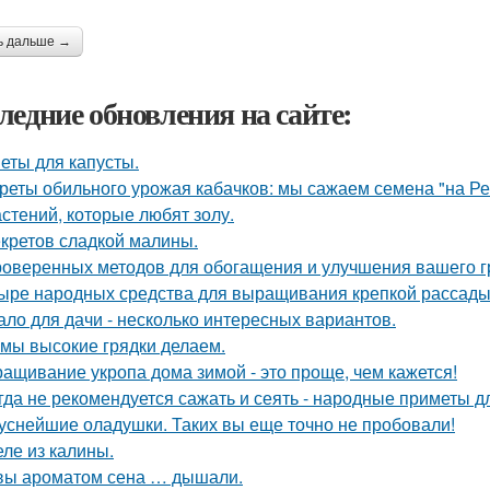
ь дальше →
ледние обновления на сайте:
еты для капусты.
реты обильного урожая кабачков: мы сажаем семена "на Р
астений, которые любят золу.
екретов сладкой малины.
роверенных методов для обогащения и улучшения вашего г
ыре народных средства для выращивания крепкой рассады
ало для дачи - несколько интересных вариантов.
 мы высокие грядки делаем.
ащивание укропа дома зимой - это проще, чем кажется!
гда не рекомендуется сажать и сеять - народные приметы д
уснейшие оладушки. Таких вы еще точно не пробовали!
ле из калины.
вы ароматом сена … дышали.