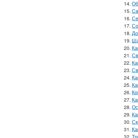
14.
Об
15.
Ca
16.
Се
17.
Со
18.
До
19.
Ша
20.
Ка
21.
Св
22.
Ка
23.
Св
24.
Ка
25.
Ка
26.
Ко
27.
Ка
28.
Ос
29.
Ка
30.
Ск
31.
Ка
32.
Тр