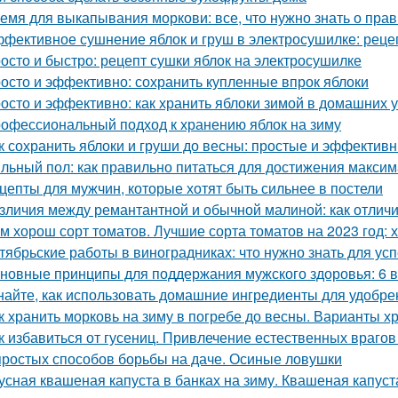
емя для выкапывания моркови: все, что нужно знать о пра
фективное сушнение яблок и груш в электросушилке: реце
осто и быстро: рецепт сушки яблок на электросушилке
осто и эффективно: сохранить купленные впрок яблоки
осто и эффективно: как хранить яблоки зимой в домашних 
офессиональный подход к хранению яблок на зиму
к сохранить яблоки и груши до весны: простые и эффектив
льный пол: как правильно питаться для достижения макси
цепты для мужчин, которые хотят быть сильнее в постели
зличия между ремантантной и обычной малиной: как отличит
м хорош сорт томатов. Лучшие сорта томатов на 2023 год: 
тябрьские работы в виноградниках: что нужно знать для у
новные принципы для поддержания мужского здоровья: 6 
найте, как использовать домашние ингредиенты для удобре
к хранить морковь на зиму в погребе до весны. Варианты х
к избавиться от гусениц. Привлечение естественных врагов
простых способов борьбы на даче. Осиные ловушки
усная квашеная капуста в банках на зиму. Квашеная капуст