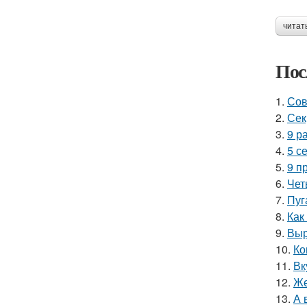
читат
Пос
1.
Сов
2.
Сек
3.
9 р
4.
5 с
5.
9 п
6.
Чет
7.
Пуг
8.
Как
9.
Выр
10.
Ко
11.
Вк
12.
Же
13.
А 