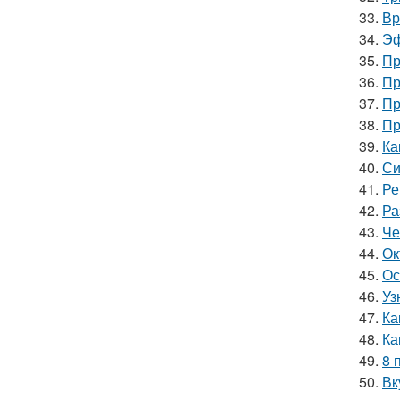
33.
Вр
34.
Эф
35.
Пр
36.
Пр
37.
Пр
38.
Пр
39.
Ка
40.
Си
41.
Ре
42.
Ра
43.
Че
44.
Ок
45.
Ос
46.
Уз
47.
Ка
48.
Ка
49.
8 
50.
Вк