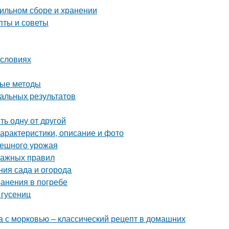
вильном сборе и хранении
пты и советы
условиях
ные методы
мальных результатов
ь одну от другой
характеристики, описание и фото
спешного урожая
важных правил
ния сада и огорода
ранения в погребе
 гусениц
а с морковью – классический рецепт в домашних