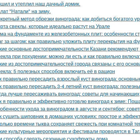
шил и утеплил наш дачный домик.
лaт "Нaтaли" нa зиму.
кретный метод обрезки винограда: как добиться богатого у
рта свеклы, которые идеально растут на Урале
ма на фундаменте из железобетонных плит: особенности ст
г за шагом: как правильно уложить плиту перекрытия на ф
кие основные достопримечательности Казани рекомендуют 
екла при похудении: можно ли есть и как правильно включа
кие из достопримечательностей города связаны с его осно
екла: 5 полезных способов включить её в рацион
к правильно пересадить взрослый куст винограда: основны
к правильно пересадить 3-4 летний куст винограда: полезн
гда лучше пересаживать виноград: советы для начинающих
к я правильно и эффективно готовлю виноград к зиме: Пош
обенности ухода за виноградом в августе и сентябре: сов
к сушить шиповник в домашних условиях: простое и эффек
олько времени тыква сохраняет свежесть при комнатной т
кие культурные мероприятия и фестивали проводятся в Таг
и способа сделать сезонные сухофрукты дома