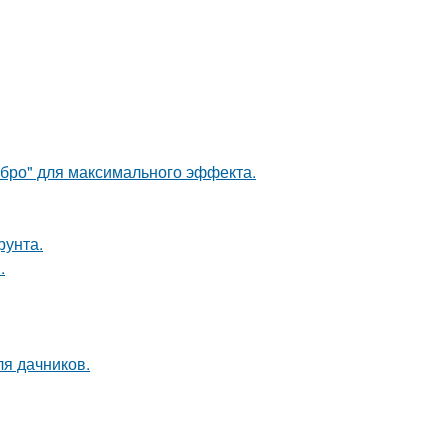
ебро" для максимального эффекта.
рунта.
.
ля дачников.