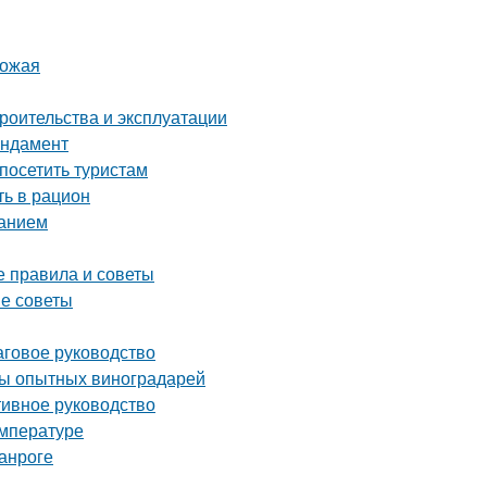
рожая
роительства и эксплуатации
ундамент
посетить туристам
ть в рацион
ванием
е правила и советы
ые советы
аговое руководство
еты опытных виноградарей
тивное руководство
емпературе
анроге