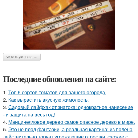
читать дальше →
Последние обновления на сайте:
1.
Топ 5 сортов томатов для вашего огорода.
2.
Как вырастить вкусную жимолость.
3.
Садовый лайфхак от знатока: однократное нанесение
- и защита на весь год!
4.
Манцинелловое дерево самое опасное дерево в мире.
5.
Это не плод фантазии, а реальная картина: из полена
действительно торчат угрожающие отростки, схожие с