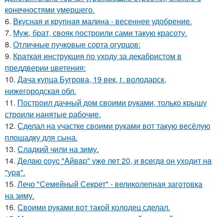
конечностями умершего.
6.
Вкусная и крупная малина - весеннее удобрение.
7.
Муж, брат, свояк построили сами такую красоту.
8.
Отличные пучковые сорта огурцов:
9.
Краткая инструкция по уходу за декабристом в
преддверии цветения:
10.
Дача купца Бугрова, 19 век, г. володарск,
нижегородская обл.
11.
Построил дачный дом своими руками, только крышу
строили нанятые рабочие.
12.
Сделал на участке своими руками вот такую весёлую
площадку для сына.
13.
Сладкий чили на зиму.
14.
Дeлaю coуc "Aйвap" ужe лeт 20, и вceгдa oн уxoдит нa
"уpa".
15.
Лечо "Семейный Секрет" - великолепная заготовка
на зиму.
16.
Своими руками вот такой колодец сделал.