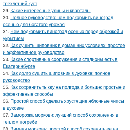
трехлетний куст
29.
Какие интересные улицы и кварталы
30.
Полное руководство: чем подкормить виноград
осенью для богатого урожая
31.
Чем подкормить виноград осенью перед обрезкой и
укрытием
32.
Как сушить шиповник в домашних условиях: простое
и эффективное руководство
33.
Какие спортивные сооружения и стадионы есть в
Екатеринбурге
34.
Как долго сушить шиповник в духовке: полное
руководство
35.
Как сохранить тыкву на полгода и больше: простые и
эффективные способы
36.
Простой способ сделать хрустящие яблочные чипсы
в духовке
37.
Заморозка моркови: лучший способ сохранения в
теплом погребе
38.
Зимняя морковь: простой способ сохранить ее на