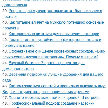
долгое время
39.
Рецепты для мужчин, которые хотят быть сильнее в
постели
40.
Как питание влияет на мужскую потенцию: основные
продукты
41.
Как правильно питаться для повышения потенции
42.
Томаты гиганты устойчивые к фитофторе: что это и
почему это важно
43.
Эффективное очищение кровеносных сосудов. «Био-
психо-социо-духовная патология». Почему мы пьем?
44.
Вкусный базилик: 7 простых рецептов для
домашнего стола
45.
Весенняя подкормка: лучшие удобрения для вашего
сада
46.
Как пользоваться лопатой и правильно выкопать яму.
Виды инструментов для копания своими руками
47.
Храните морковь вымытой и чищенной. В погребе
48.
Профессиональный подход: создание настойки