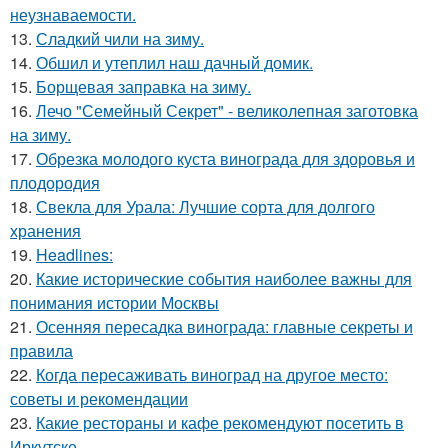
неузнаваемости.
13.
Сладкий чили на зиму.
14.
Обшил и утеплил наш дачный домик.
15.
Борщевая заправка на зиму.
16.
Лечо "Семейный Секрет" - великолепная заготовка
на зиму.
17.
Обрезка молодого куста винограда для здоровья и
плодородия
18.
Свекла для Урала: Лучшие сорта для долгого
хранения
19.
Headlines:
20.
Какие исторические события наиболее важны для
понимания истории Москвы
21.
Осенняя пересадка винограда: главные секреты и
правила
22.
Когда пересаживать виноград на другое место:
советы и рекомендации
23.
Какие рестораны и кафе рекомендуют посетить в
Иркутске