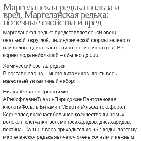
Маргеланская редька польза и
вред. Маргеланская редька:
полезные свойства и вред
Маргеланская редька представляет собой овощ
овальной, округлой, цилиндрической формы зеленого
или белого цвета, часто эти оттенки сочетаются. Вес
корнеплода небольшой – обычно до 500 г.
Химический состав редьки
В составе овоща – много витаминов, почти весь
известный витаминный набор:
НиацинРетинолПровитамин
АРибофлавинТиаминПиридоксинПантотеновая
кислотаФолатыВитамин СБиотинАльфа-токоферол
Корнеплод включает большое количество пищевых
волокон, клетчатки, зол, моносахаридов, дисахаридов,
пектина. На 100 г веса приходится до 95 г воды, поэтому
маргеланская редька является очень сочным и нежным