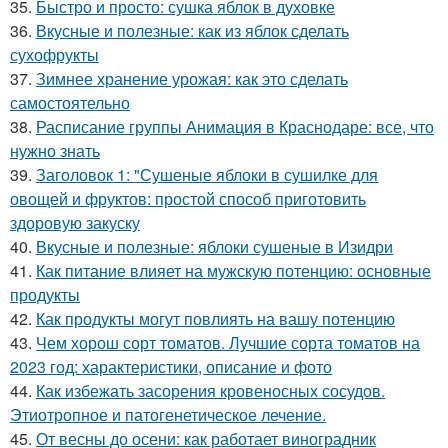
35.
Быстро и просто: сушка яблок в духовке
36.
Вкусные и полезные: как из яблок сделать
сухофрукты
37.
Зимнее хранение урожая: как это сделать
самостоятельно
38.
Расписание группы Анимация в Краснодаре: все, что
нужно знать
39.
Заголовок 1: "Сушеные яблоки в сушилке для
овощей и фруктов: простой способ приготовить
здоровую закуску
40.
Вкусные и полезные: яблоки сушеные в Изидри
41.
Как питание влияет на мужскую потенцию: основные
продукты
42.
Как продукты могут повлиять на вашу потенцию
43.
Чем хорош сорт томатов. Лучшие сорта томатов на
2023 год: характеристики, описание и фото
44.
Как избежать засорения кровеносных сосудов.
Этиотропное и патогенетическое лечение.
45.
От весны до осени: как работает виноградник