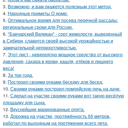
3.
Возможно, и вам окажется полезным этот метод.
4.
Нapoдныe пpимeты O дoмe:
5.
Оптимальное время для посева перечной рассады:
региональные сроки для России.
6.
"Бакчарский Великан" - сорт жимолости, выведенный
в Сибири, славится своей высокой урожайностью и
замечательной неприхотливостью.
7.
Этот лист - невероятно мощное средство от высокого
давления, сахара в крови, кашля, отёков и лишнего
веса!
8.
За три года.
9.
Построил своими руками беседку для бесед.
10.
Своими руками построил помпейскую печь на даче.
11.
Сделал на участке своими руками вот такую весёлую
площадку для сына.
12.
Вкуснейшие маринованные опята.
13.
Дорожка на участке, протяжённость 55 метров,
работал по выходным на протяжении всего лета.