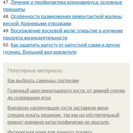
47.
Лечение и профилактика коронавируса: основные
принципы
48.
Особенности размножения ремонтантной малины
весной. Корневыми отводками
49.
Восхождение восковой моли: открытие и изучение
продукта жизнедеятельности
50.
Как защитить капусту от капустной совки и других
гусениц. Внешний вид вредителя
Популярные материалы
Как выбрать саженцы гортензии
Годичный цикл виноградного куста: от зимней спячки
до созревания ягод
Внезапно нагрянувшие гости заставили меня
спешно искать решение, так как на обстоятельный
ремонт времени катастрофически не хватало.
Интересная идея для дачного туалета.