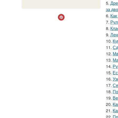
5.
Дре
за дво
6.
Как
7.
Рул
8.
Кла
9.
Лен
10.
Ку
11.
Сд
12.
Мa
13.
Ма
14.
Ру
15.
Ес
16.
Уз
17.
Се
18.
По
19.
Ве
20.
Ка
21.
Ка
22.
Пр