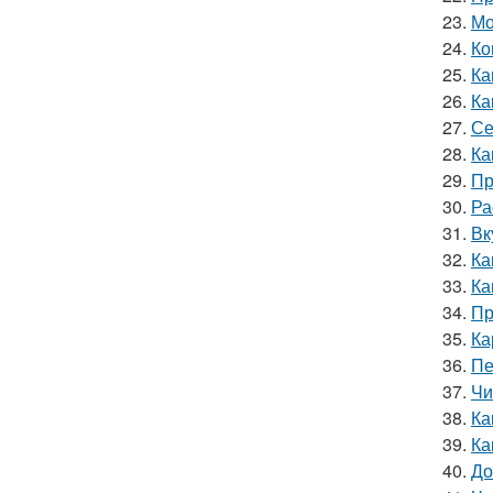
23.
Мо
24.
Ко
25.
Ка
26.
Ка
27.
Се
28.
Ка
29.
Пр
30.
Ра
31.
Вк
32.
Ка
33.
Ка
34.
Пр
35.
Ка
36.
Пе
37.
Чи
38.
Ка
39.
Ка
40.
До