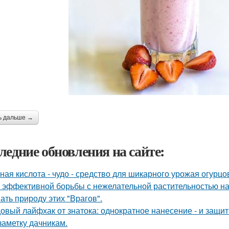
ь дальше →
ледние обновления на сайте:
ная кислота - чудо - средство для шикарного урожая огурцо
 эффективной борьбы с нежелательной растительностью н
ать природу этих "Врагов".
овый лайфхак от знатока: однократное нанесение - и защита
заметку дачникам.