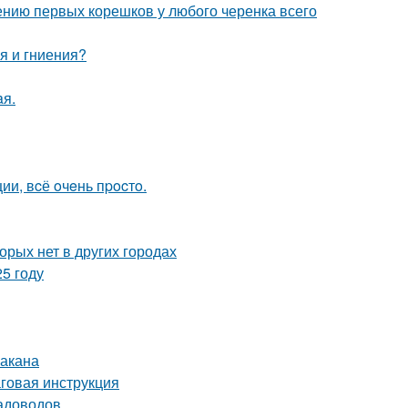
ению первых корешков у любого черенка всего
я и гниения?
aя.
и, вcё oчeнь пpocтo.
орых нет в других городах
5 году
бакана
аговая инструкция
садоводов