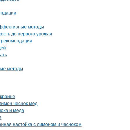
ендации
 эффективные методы
жесть до первого урожая
и рекомендации
щей
ать
ные методы
Украине
лимон чеснок мед
нока и меда
е
енная настойка с лимоном и чесноком