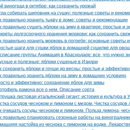
й виноград в октябре: как сохранить урожай
гда собирать шиповник на сушку: полезные советы и реком
к правильно хранить тыкву в доме: советы и рекомендации
к правильно сушить яблоки на зиму в квартире: простые и
креты долгосрочного хранения моркови: как сохранить све
к правильно хранить морковь в погребе: основные советы 
остые шаги для сушки яблок в домашней сушилке для ово
списание группы Анимация в Краснодаре: все, что нужно зн
усные и полезные: яблоки сушеные в Изидри
к сохранить яблоки и груши до весны: простые и эффектив
к правильно хранить яблоки на зиму в домашних условиях
осто и эффективно: сохранение яблок для зимы
ртофель рамона все о нем. Описание сорта
трушка листовая итальянский гигант: история и культура в 
стка сосудов чесноком и лимоном с медом. Чистка сосудов 
к очищать сосуды чесноком и лимоном. Польза лимона, чес
к правильно планировать сезонные работы на виноградник
машняя настойка из чеснока с лимоном на водке. Лекарств