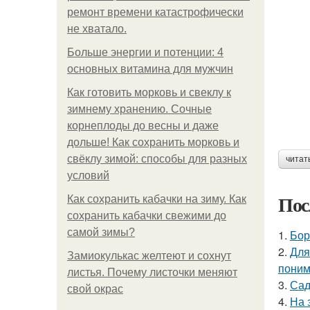
ремонт времени катастрофически
не хватало.
Больше энергии и потенции: 4
основных витамина для мужчин
Как готовить морковь и свеклу к
зимнему хранению. Сочные
корнеплоды до весны и даже
дольше! Как сохранить морковь и
свёклу зимой: способы для разных
читат
условий
Пос
Как сохранить кабачки на зиму. Как
сохранить кабачки свежими до
самой зимы?
1.
Бор
2.
Для
Замиокулькас желтеют и сохнут
поним
листья. Почему листочки меняют
3.
Сад
свой окрас
4.
На 