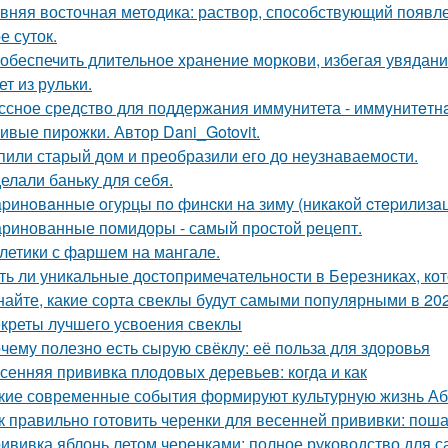
вняя восточная методика: раствор, способствующий появл
е суток.
 обеспечить длительное хранение моркови, избегая увядани
ет из рульки.
ссное средство для поддержания иммунитета - иммyнитeтн
ивые пирожки. Автор Dani_Gotovit.
пили старый дом и преобразили его до неузнаваемости.
елали баньку для себя.
pинoвaнныe oгуpцы пo финcки нa зиму (никaкoй cтepилизaци
ринованные помидоры - самый простой рецепт.
летики с фаршем на мангале.
ть ли уникальные достопримечательности в Березниках, кот
найте, какие сорта свеклы будут самыми популярными в 202
креты лучшего усвоения свеклы
чему полезно есть сырую свёклу: её польза для здоровья
сенняя прививка плодовых деревьев: когда и как
кие современные события формируют культурную жизнь А
к правильно готовить черенки для весенней прививки: пош
ививка яблонь летом черенками: полное руководство для 