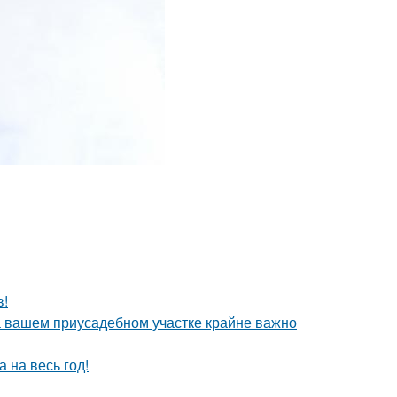
в!
а вашем приусадебном участке крайне важно
 на весь год!