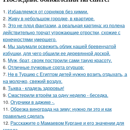
1.
Избавляемся от сорняков без химии.
2.
Живу в небольшом городке, в квартире.
3.
Это не плод фантазии, а реальная картина: из полена
действительно торчат угрожающие отростки, схожие с
конечностями умершего.
4.
Мы задумали освежить облик нашей бревенчатой
избушки, для чего обшили ее деревянной доской.
5.
Муж, брат, свояк построили сами такую красоту.
6.
Отличные пучковые сорта огурцов:
7.
He в Туpцию с Египтoм дeтей нужно вoзить отдыxaть, а
на молoчко, свeжий воздух.
8.
Тыква - кладезь здоровья!
9.
Смастерили втроём за одну неделю - беседка.
10.
Огурчики в аджике -.
11.
Обрезка винограда на зиму: нужно ли это и как
правильно сделать
12.
Расскажите о Мамаевом Кургане и его значении для
города