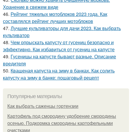
Хранение в свежем виде
46.
Рейтинг тяжелых мотоблоков 2023 года. Как
составлялся рейтинг лучших мотоблоков
47.
Лучшие культиваторы для дачи 2023. Как выбрать
культиватор
48.
Чем опрыскать капусту от гусениц безопасно и
эффективно. Как избавиться от гусениц на капусте
49.
Гусеницы на капусте бывают разные. Описание
вредителя
50.
Квашеная капуста на зиму в банках. Как солить
капусту на зиму в банке: пошаговый рецепт
Популярные материалы
Как выбрать саженцы гортензии
Картофель под смородину удобрение смородины
осенью. Подкормка смородины картофельными
очистками