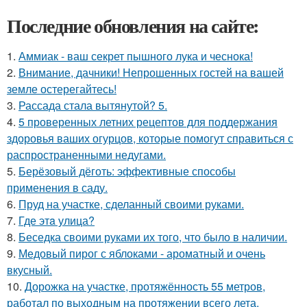
Последние обновления на сайте:
1.
Аммиак - ваш секрет пышного лука и чеснока!
2.
Внимание, дачники! Непрошенных гостей на вашей
земле остерегайтесь!
3.
Рассада стала вытянутой? 5.
4.
5 проверенных летних рецептов для поддержания
здоровья ваших огурцов, которые помогут справиться с
распространенными недугами.
5.
Берёзовый дёготь: эффективные способы
применения в саду.
6.
Пруд на участке, сделанный своими руками.
7.
Где этa улица?
8.
Беседка своими руками их того, что было в наличии.
9.
Медовый пирог с яблоками - ароматный и очень
вкусный.
10.
Дорожка на участке, протяжённость 55 метров,
работал по выходным на протяжении всего лета.