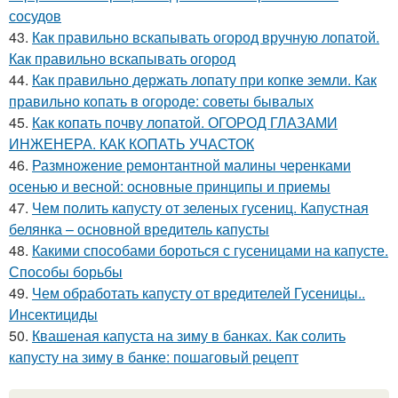
сосудов
43.
Как правильно вскапывать огород вручную лопатой.
Как правильно вскапывать огород
44.
Как правильно держать лопату при копке земли. Как
правильно копать в огороде: советы бывалых
45.
Как копать почву лопатой. ОГОРОД ГЛАЗАМИ
ИНЖЕНЕРА. КАК КОПАТЬ УЧАСТОК
46.
Размножение ремонтантной малины черенками
осенью и весной: основные принципы и приемы
47.
Чем полить капусту от зеленых гусениц. Капустная
белянка – основной вредитель капусты
48.
Какими способами бороться с гусеницами на капусте.
Способы борьбы
49.
Чем обработать капусту от вредителей Гусеницы..
Инсектициды
50.
Квашеная капуста на зиму в банках. Как солить
капусту на зиму в банке: пошаговый рецепт