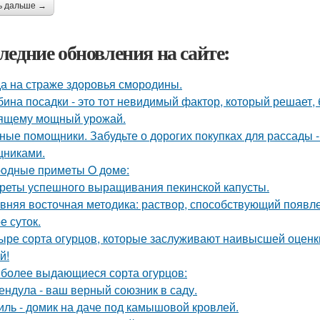
ь дальше →
ледние обновления на сайте:
а на страже здоровья смородины.
бина посадки - это тот невидимый фактор, который решает, 
ящему мощный урожай.
ные помощники. Забудьте о дорогих покупках для рассады 
никами.
oдныe пpимeты O дoмe:
реты успешного выращивания пекинской капусты.
вняя восточная методика: раствор, способствующий появл
е суток.
ыре сорта огурцов, которые заслуживают наивысшей оценки
й!
более выдающиеся сорта огурцов:
ендула - ваш верный союзник в саду.
иль - домик на даче под камышовой кровлей.