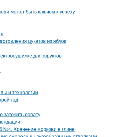
ови может быть ключом к успеху
ид
готовления цукатов из яблок
электросушилке для фруктов
ы
в
пы и технологии
орой год
о заточить лопату
мендации
б №4. Хранение моркови в глине
ение смородины дугообразными отводками