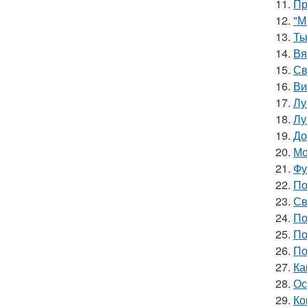
11.
Пр
12.
"М
13.
Ты
14.
Вя
15.
Св
16.
Ви
17.
Лу
18.
Лу
19.
До
20.
Мо
21.
Фу
22.
По
23.
Св
24.
По
25.
По
26.
По
27.
Ка
28.
Ос
29.
Ко