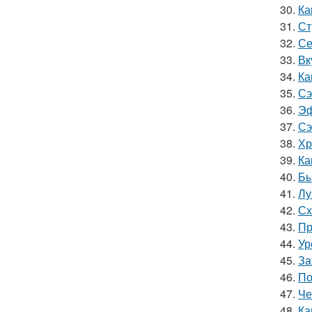
30.
Ка
31.
Ст
32.
Се
33.
Вк
34.
Ка
35.
Сэ
36.
Эф
37.
Сэ
38.
Хр
39.
Ка
40.
Бы
41.
Лу
42.
Сх
43.
Пр
44.
Ур
45.
За
46.
По
47.
Че
48.
Ка