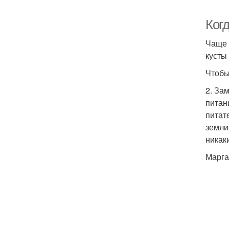
Когд
Чаще 
кусты
Чтобы
2. За
питан
питат
земли
никак
Марга