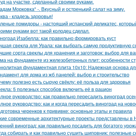
уд на участке, сделанный своими руками.
адам Морковка" -. Вкусный и остренький салат на зиму.
ква - кладезь здоровья!
леные помидоры - настоящий испанский деликатес, который
оими руками вот такой колодец сделал.
ноград Изабелла: как правильно формировать куст
чшая свекла для Урала: как выбрать самую продуктивную 
чшие сорта свеклы для хранения и заготовок: выбор для в
ма на фундаменте из железобетонных плит: особенности ст
нолитная фундаментная плита 10х10: Надежная основа дл
ндамент для дома из жб панелей: выбор и строительство
чему полезно есть сырую свёклу: её польза для здоровья
екла: 5 полезных способов включить её в рацион
лное руководство: как правильно пересадить виноград осе
лное руководство: как и когда пересадить виноград на ново
дготовка черенков к прививке: основные этапы и правила
кие современные архитектурные проекты представлены в 
енний виноград: как правильно посадить для богатого урож
гда собирать и как правильно сушить шиповник: полезные с