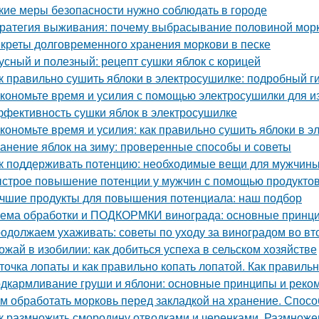
кие меры безопасности нужно соблюдать в городе
ратегия выживания: почему выбрасывание половиной морк
креты долговременного хранения моркови в песке
усный и полезный: рецепт сушки яблок с корицей
к правильно сушить яблоки в электросушилке: подробный г
кономьте время и усилия с помощью электросушилки для из
фективность сушки яблок в электросушилке
кономьте время и усилия: как правильно сушить яблоки в 
анение яблок на зиму: проверенные способы и советы
к поддерживать потенцию: необходимые вещи для мужчин
строе повышение потенции у мужчин с помощью продукто
чшие продукты для повышения потенциала: наш подбор
ема обработки и ПОДКОРМКИ винограда: основные принци
одолжаем ухаживать: советы по уходу за виноградом во вт
ожай в изобилии: как добиться успеха в сельском хозяйстве
точка лопаты и как правильно копать лопатой. Как правильн
дкармливание груши и яблони: основные принципы и реко
м обработать морковь перед закладкой на хранение. Спосо
к размножить смородину отводками и черенками. Размнож