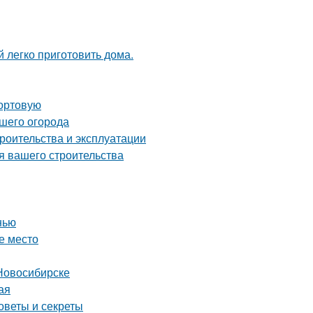
 легко приготовить дома.
сортовую
ашего огорода
роительства и эксплуатации
я вашего строительства
нью
е место
Новосибирске
ая
оветы и секреты