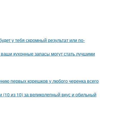
будет у тебя скромный результат или по-
- ваши кухонные запасы могут стать лучшими
ению первых корешков у любого черенка всего
 (10 из 10) за великолепный вкус и обильный