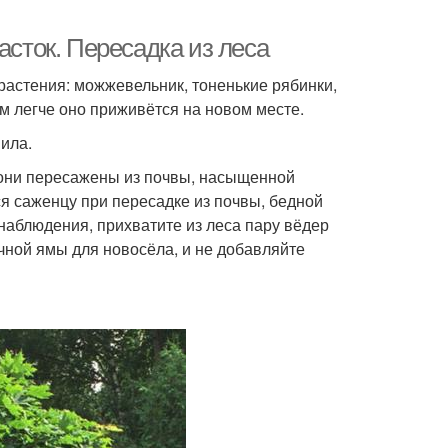
асток. Пересадка из леса
растения: можжевельник, тоненькие рябинки,
м легче оно приживётся на новом месте.
ила.
а они пересажены из почвы, насыщенной
я саженцу при пересадке из почвы, бедной
наблюдения, прихватите из леса пару вёдер
чной ямы для новосёла, и не добавляйте