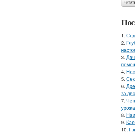
читат
Пос
1.
Сод
2.
Глу
насто
3.
Дач
помощ
4.
Нap
5.
Сек
6.
Дре
за дво
7.
Чет
урожа
8.
Наи
9.
Кал
10.
Гр