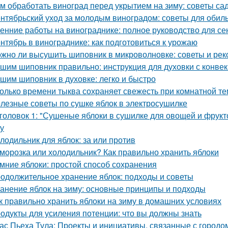
м обработать виноград перед укрытием на зиму: советы с
нтябрьский уход за молодым виноградом: советы для обил
енние работы на винограднике: полное руководство для се
нтябрь в винограднике: как подготовиться к урожаю
жно ли высушить шиповник в микроволновке: советы и ре
шим шиповник правильно: инструкция для духовки с конве
шим шиповник в духовке: легко и быстро
олько времени тыква сохраняет свежесть при комнатной т
лезные советы по сушке яблок в электросушилке
головок 1: "Сушеные яблоки в сушилке для овощей и фрукт
ку
лодильник для яблок: за или против
морозка или холодильник? Как правильно хранить яблоки
мние яблоки: простой способ сохранения
одолжительное хранение яблок: подходы и советы
анение яблок на зиму: основные принципы и подходы
к правильно хранить яблоки на зиму в домашних условиях
одукты для усиления потенции: что вы должны знать
ас Пьеха Тула: Проекты и инициативы, связанные с городо