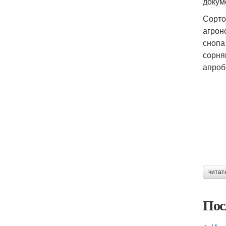
докум
Сорто
агрон
снопа
сорня
апроб
читат
Пос