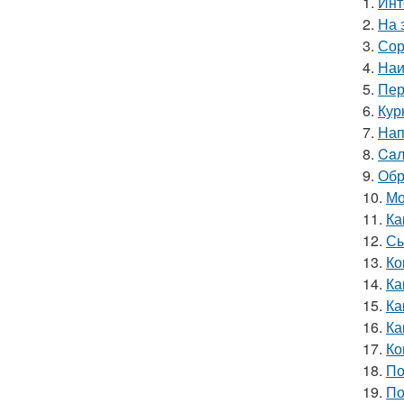
1.
Инт
2.
На 
3.
Сор
4.
Наи
5.
Пер
6.
Кур
7.
Нап
8.
Caл
9.
Обр
10.
Мо
11.
Ка
12.
Сы
13.
Ко
14.
Ка
15.
Ка
16.
Ка
17.
Ко
18.
По
19.
По