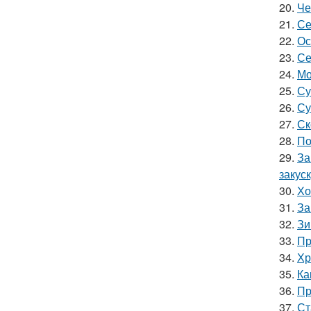
20.
Че
21.
Се
22.
Ос
23.
Се
24.
Мо
25.
Су
26.
Су
27.
Ск
28.
По
29.
За
закус
30.
Хо
31.
За
32.
Зи
33.
Пр
34.
Хр
35.
Ка
36.
Пр
37.
Ст