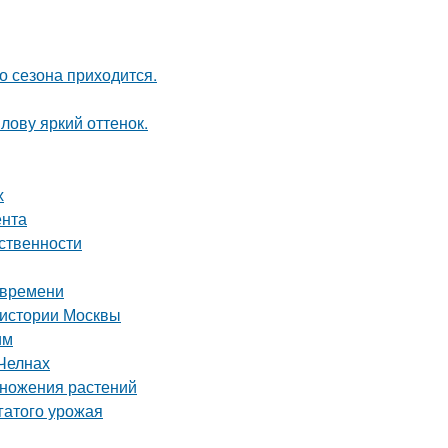
о сезона приходится.
лову яркий оттенок.
х
ента
ственности
 времени
 истории Москвы
им
Челнах
множения растений
гатого урожая