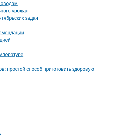
адоводам
ьного урожая
нтябрьских задач
комендации
кцией
емпературе
ов: простой способ приготовить здоровую
м