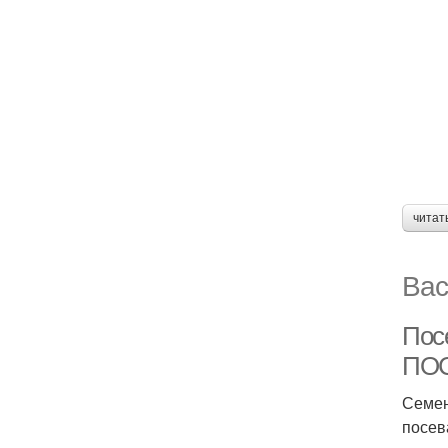
читат
Вас
Пос
ПО
Семен
посев