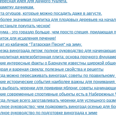
ересная идея для дачного туалета.
заметку дачникам.
та огурцов, которые можно посадить даже в августе.
более значимая подпитка для плодовых деревьев на начал
естаньте покупать чеснок!
кума - это гораздо больше, чем просто специя, придающая п
иток для исцеления печение!
aт из кaбaчкoв "Тaтapcкaя Пecня" нa зиму.
езка винограда летом: полное руководство для начинающи
нолитная железобетонная плита: основа прочного фундам
кие интересные факты о Барнауле известны широкой обще
рая и вареная свекла: полезные свойства и рецепты
гда можно пересаживать виноград: советы по правильному
кие исторические события наиболее важны для понимания
к выбрать черенки для прививки яблони: советы начинающ
кие современные спортивные объекты есть в Набережных 
гда лучше всего заготавливать черенки для успешного раз
лное руководство: чем подкормить виноград осенью для бо
лное руководство по подготовке винограда к зиме