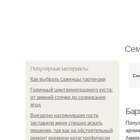
Сем
Популярные материалы
Се
Как выбрать саженцы гортензии
Годичный цикл виноградного куста:
от зимней спячки до созревания
ягод
Бар
Внезапно нагрянувшие гости
Попул
заставили меня спешно искать
арома
решение, так как на обстоятельный
Амери
ремонт времени катастрофически