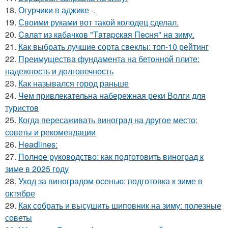
18.
Огурчики в аджике -.
19.
Своими руками вот такой колодец сделал.
20.
Caлaт из кaбaчкoв "Тaтapcкaя Пecня" нa зиму.
21.
Как выбрать лучшие сорта свеклы: топ-10 рейтинг
22.
Преимущества фундамента на бетонной плите:
надежность и долговечность
23.
Как назывался город раньше
24.
Чем привлекательна набережная реки Волги для
туристов
25.
Когда пересаживать виноград на другое место:
советы и рекомендации
26.
Headlines:
27.
Полное руководство: как подготовить виноград к
зиме в 2025 году
28.
Уход за виноградом осенью: подготовка к зиме в
октябре
29.
Как собрать и высушить шиповник на зиму: полезные
советы