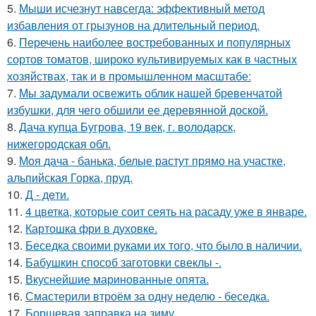
5.
Мыши исчезнут навсегда: эффективный метод
избавления от грызунов на длительный период.
6.
Перечень наиболее востребованных и популярных
сортов томатов, широко культивируемых как в частных
хозяйствах, так и в промышленном масштабе:
7.
Мы задумали освежить облик нашей бревенчатой
избушки, для чего обшили ее деревянной доской.
8.
Дача купца Бугрова, 19 век, г. володарск,
нижегородская обл.
9.
Моя дача - банька, белые растут прямо на участке,
альпийская Горка, пруд.
10.
Д - дeти.
11.
4 цветка, которые соит сеять на расаду уже в январе.
12.
Картошка фри в духовке.
13.
Беседка своими руками их того, что было в наличии.
14.
Бабушкин способ заготовки свеклы -.
15.
Вкуснейшие маринованные опята.
16.
Смастерили втроём за одну неделю - беседка.
17.
Борщевая заправка на зиму.