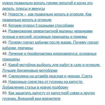
нужно правильно копать грядки лопатой и когда это
делать, плюсы и минусы
42.
Новости », как правильно копать в огороде. Как
правильно копать в огороде
43.
Копаем огород 3 разными способами
44.
Размножение ремонтантной малины черенками
осенью и весной: основные принципы и приемы
45.
Почему горчат кабачки после жарки. Почему горчат
кабачки, причины
46.
Лечение и профилактика коронавируса: основные
принципы
47.
Какой мотоблок выбрать для работ в саду и огороде.
Лучшие бензиновые мотоблоки
48.
Смородина на штамбе красная и черная. Сорта
49.
Народные средства от гусениц на капусте.
Добавление статьи в новую подборку
50.
Как защитить капусту от капустной совки и других
гусениц. Внешний вид вредителя