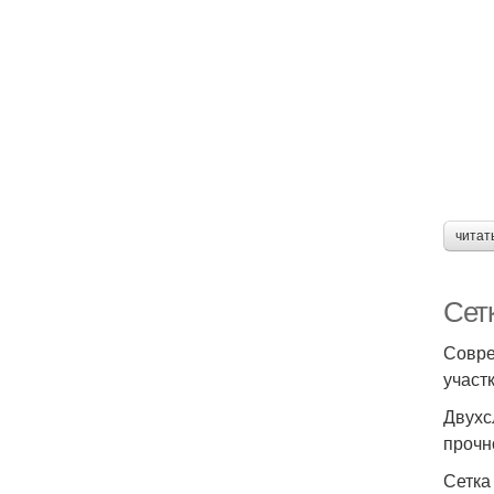
читат
Сет
Совре
участ
Двухс
прочн
Сетка