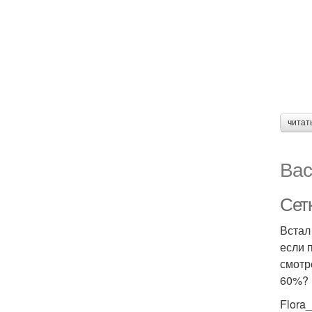
читат
Вас
Сетк
Встал 
если 
смотр
60%?
Flora