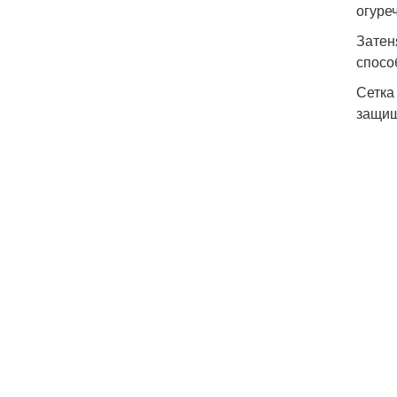
огуре
Затен
спосо
Сетка
защищ