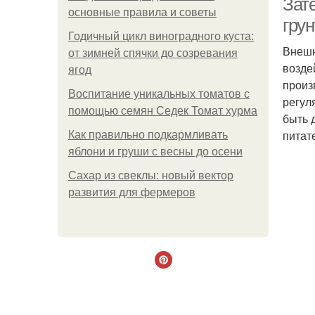
Зат
основные правила и советы
грун
Годичный цикл виноградного куста:
Внешн
от зимней спячки до созревания
возде
ягод
произ
Воспитание уникальных томатов с
регул
помощью семян Седек Томат хурма
быть 
питат
Как правильно подкармливать
яблони и груши с весны до осени
Сахар из свеклы: новый вектор
развития для фермеров