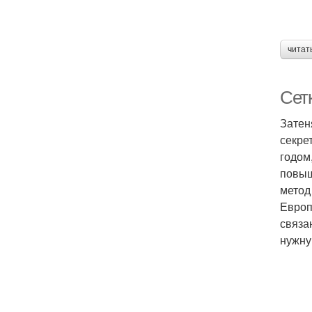
читат
Сет
Затен
секре
годом
повыш
метод
Европ
связа
нужну