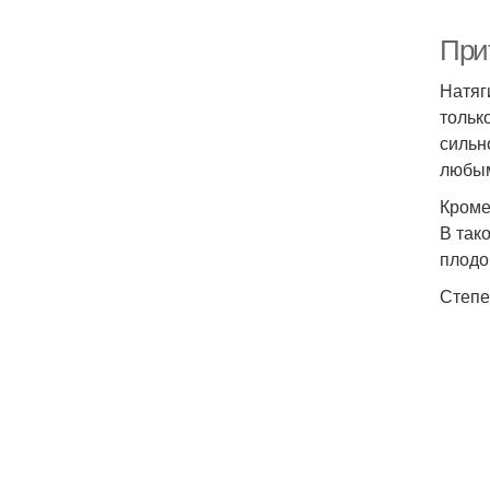
При
Натяг
тольк
сильн
любым
Кроме
В так
плодо
Степе