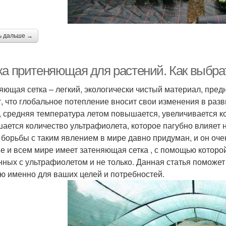
ь дальше →
ка притеняющая для растений. Как выбра
яющая сетка – легкий, экологически чистый материал, пре
т, что глобальное потепление вносит свои изменения в разв
, средняя температура летом повышается, увеличивается к
ается количество ультрафиолета, которое пагубно влияет н
 борьбы с таким явлением в мире давно придуман, и он оч
е и всем мире имеет затеняющая сетка , с помощью которо
нных с ультрафиолетом и не только. Данная статья поможет
ю именно для ваших целей и потребностей.