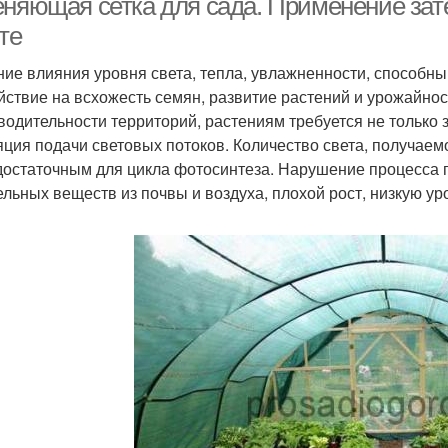
еняющая сетка для сада. Применение зат
те
ие влияния уровня света, тепла, увлажненности, способны 
йствие на всхожесть семян, развитие растений и урожайнос
водительности территорий, растениям требуется не только 
яция подачи световых потоков. Количество света, получае
достаточным для цикла фотосинтеза. Нарушение процесса 
ельных веществ из почвы и воздуха, плохой рост, низкую ур