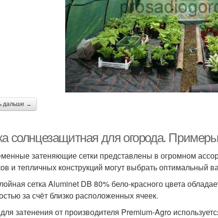
ь дальше →
ка солнцезащитная для огорода. Примеры
менные затеняющие сетки представлены в огромном ассор
ков и тепличных конструкций могут выбрать оптимальный в
лойная сетка Aluminet DB 80% бело-красного цвета облада
остью за счёт близко расположенных ячеек.
 для затенения от производителя Premium-Agro использует