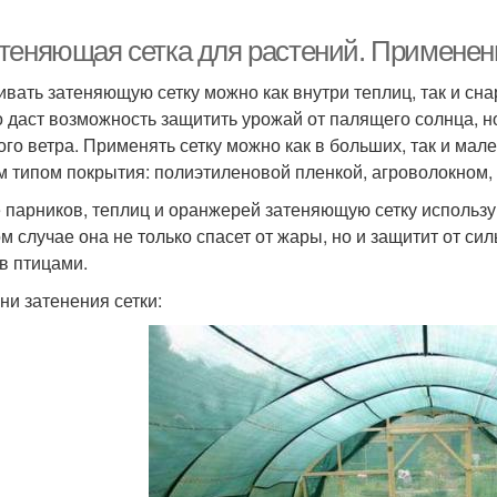
теняющая сетка для растений. Применен
ивать затеняющую сетку можно как внутри теплиц, так и сн
о даст возможность защитить урожай от палящего солнца, н
ого ветра. Применять сетку можно как в больших, так и мал
 типом покрытия: полиэтиленовой пленкой, агроволокном, 
 парников, теплиц и оранжерей затеняющую сетку использу
ом случае она не только спасет от жары, но и защитит от си
в птицами.
ни затенения сетки: