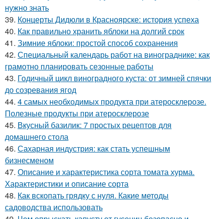
нужно знать
39.
Концерты Дидюли в Красноярске: история успеха
40.
Как правильно хранить яблоки на долгий срок
41.
Зимние яблоки: простой способ сохранения
42.
Специальный календарь работ на винограднике: как
грамотно планировать сезонные работы
43.
Годичный цикл виноградного куста: от зимней спячки
до созревания ягод
44.
4 самых необходимых продукта при атеросклерозе.
Полезные продукты при атеросклерозе
45.
Вкусный базилик: 7 простых рецептов для
домашнего стола
46.
Сахарная индустрия: как стать успешным
бизнесменом
47.
Описание и характеристика сорта томата хурма.
Характеристики и описание сорта
48.
Как вскопать грядку с нуля. Какие методы
садоводства использовать
49.
Чем опрыскать капусту от гусениц безопасно и