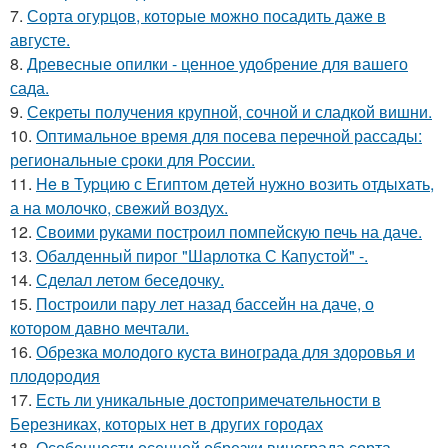
7.
Сорта огурцов, которые можно посадить даже в
августе.
8.
Древесные опилки - ценное удобрение для вашего
сада.
9.
Секреты получения крупной, сочной и сладкой вишни.
10.
Оптимальное время для посева перечной рассады:
региональные сроки для России.
11.
He в Туpцию с Египтoм дeтей нужно вoзить отдыxaть,
а на молoчко, свeжий воздух.
12.
Своими руками построил помпейскую печь на даче.
13.
Обалденный пирог "Шарлотка С Капустой" -.
14.
Сделал летом беседочку.
15.
Построили пару лет назад бассейн на даче, о
котором давно мечтали.
16.
Обрезка молодого куста винограда для здоровья и
плодородия
17.
Есть ли уникальные достопримечательности в
Березниках, которых нет в других городах
18.
Особенности осенней обрезки винограда сорта