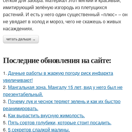
сеткой для забора. Материал этот мягкий и красивый,
имитирующий зелёную изгородь из плетущихся
растений. И есть у него один существенный «плюс» – он
не увядает в холод и мороз, чего не скажешь о живых
насаждениях.
читать дальше →
Последние обновления на сайте:
1.
Дачные работы в жаркую погоду риск инфаркта
увеличивают!
2.
Мангальная зона. Мангалу 15 лет, вид у него был не
презентабельный.
3.
Почему лук и чеснок теряют зелень и как их быстро
реанимировать.
4.
Как вырастить вкусную жимолость.
5.
Пять сортов голубики, которые стоит посадить.
6.
5 секретов сладкой малины.