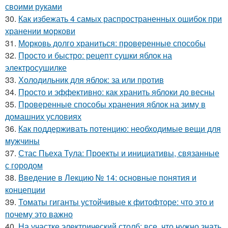
своими руками
30.
Как избежать 4 самых распространенных ошибок при
хранении моркови
31.
Морковь долго храниться: проверенные способы
32.
Просто и быстро: рецепт сушки яблок на
электросушилке
33.
Холодильник для яблок: за или против
34.
Просто и эффективно: как хранить яблоки до весны
35.
Проверенные способы хранения яблок на зиму в
домашних условиях
36.
Как поддерживать потенцию: необходимые вещи для
мужчины
37.
Стас Пьеха Тула: Проекты и инициативы, связанные
с городом
38.
Введение в Лекцию № 14: основные понятия и
концепции
39.
Томаты гиганты устойчивые к фитофторе: что это и
почему это важно
40.
На участке электрический столб: все, что нужно знать