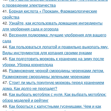
о проведении электричества
41.
Борная кислота + Прокаин. Фармакологические
свойства
42.
Узнайте, как использовать домашние ингредиенты
для удобрения сада и огорода
43.
Весенняя подкормка: лучшие удобрения для вашего
сада
44.
Как пользоваться лопатой и правильно выкопать яму.
Виды инструментов для копания своими руками
45.
Как подготовить морковь к хранению на зиму после
уборки. Уборка корнеплода
46.
Размножение черной смородины черенками летом.
Размножение смородины зелеными черенками
47.
Стоит ли мыть покупную морковь перед хранением
дома. Как долго не пропадет?
48.
Как выбрать мотоблок с нуля. Как выбрать мотоблок:
обзор моделей и рейтинг
49.
Как бороться с капустными гусеницами. Чем и как