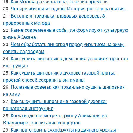
19.
Как Москва развивалась с течения времени
20.
Четыре яблони из одной: История роста и развития
21.
Весенняя прививка плодовых деревьев: 3
проверенных метода
22.
Какие современные события формируют культурную
жизнь Абакана
23.
Чем обработать виноград перед укрытием на зиму:
советы садоводам
24.
Как сушить шиповник в домашних условиях: простая
инструкция
25.
Как сушить шиповник в духовке газовой плиты:
простой способ сохранить витамины
26.
Полезные советы: как правильно сушить шиповник
на зиму
27.
Как высушить шиповник в газовой духовке:
пошаговая инструкция
28.
Когда и где посмотреть группу Анимация во
Владимире: расписание концертов
29.
Как приготовить сухофрукты из дачного урожая