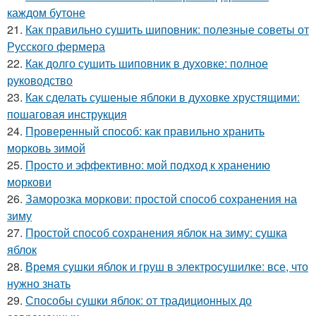
каждом бутоне
21.
Как правильно сушить шиповник: полезные советы от
Русского фермера
22.
Как долго сушить шиповник в духовке: полное
руководство
23.
Как сделать сушеные яблоки в духовке хрустящими:
пошаговая инструкция
24.
Проверенный способ: как правильно хранить
морковь зимой
25.
Просто и эффективно: мой подход к хранению
моркови
26.
Заморозка моркови: простой способ сохранения на
зиму
27.
Простой способ сохранения яблок на зиму: сушка
яблок
28.
Время сушки яблок и груш в электросушилке: все, что
нужно знать
29.
Способы сушки яблок: от традиционных до