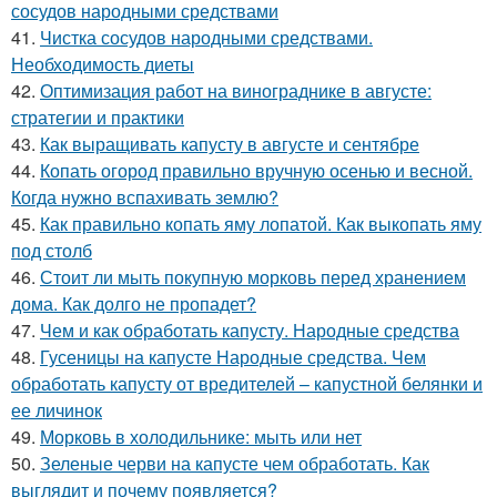
сосудов народными средствами
41.
Чистка сосудов народными средствами.
Необходимость диеты
42.
Оптимизация работ на винограднике в августе:
стратегии и практики
43.
Как выращивать капусту в августе и сентябре
44.
Копать огород правильно вручную осенью и весной.
Когда нужно вспахивать землю?
45.
Как правильно копать яму лопатой. Как выкопать яму
под столб
46.
Стоит ли мыть покупную морковь перед хранением
дома. Как долго не пропадет?
47.
Чем и как обработать капусту. Народные средства
48.
Гусеницы на капусте Народные средства. Чем
обработать капусту от вредителей – капустной белянки и
ее личинок
49.
Морковь в холодильнике: мыть или нет
50.
Зеленые черви на капусте чем обработать. Как
выглядит и почему появляется?