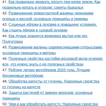
41.
Как правильно держать лопату при копке земли. Как
правильно копать в огороде: советы бывалых
42.
Размножение ремонтантной малины черенками
осенью и весной: основные принципы и приемы
43.
Сушеные яблоки в духовке в домашних условиях.
Как сушить яблоки в газовой духовке
44.
Как лучше хранится морковка мытая или нет.
Подготовка
45.
Размножение малины одревесневшими отпрысками:
основные принципы и методы
46.
Полезные свойства настойки восковой моли огневки:
все, что нужно знать о ее полезных свойствах
47.
Рейтинг легких мотоблоков 2023 года. Лучшие
бензиновые мотоблоки
48.
Обработка капусты от гусениц. Народные средства
от гусениц на капусте
49.
Защита растений от зимних морозов: основные
принципы
50.
Чем и как обработать капусту. Народные средства