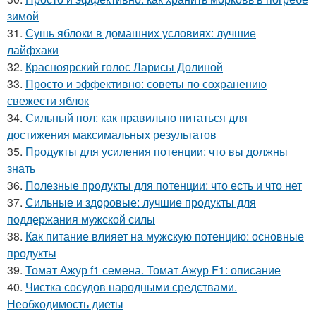
зимой
31.
Сушь яблоки в домашних условиях: лучшие
лайфхаки
32.
Красноярский голос Ларисы Долиной
33.
Просто и эффективно: советы по сохранению
свежести яблок
34.
Сильный пол: как правильно питаться для
достижения максимальных результатов
35.
Продукты для усиления потенции: что вы должны
знать
36.
Полезные продукты для потенции: что есть и что нет
37.
Сильные и здоровые: лучшие продукты для
поддержания мужской силы
38.
Как питание влияет на мужскую потенцию: основные
продукты
39.
Томат Ажур f1 семена. Томат Ажур F1: описание
40.
Чистка сосудов народными средствами.
Необходимость диеты