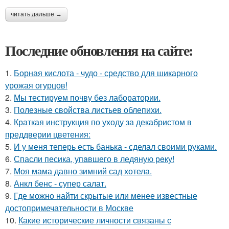
читать дальше →
Последние обновления на сайте:
1.
Борная кислота - чудо - средство для шикарного
урожая огурцов!
2.
Мы тестируем почву без лаборатории.
3.
Полезные свойства листьев облепихи.
4.
Краткая инструкция по уходу за декабристом в
преддверии цветения:
5.
И у меня теперь есть банька - сделал своими руками.
6.
Спасли песика, упaвшего в ледяную рeку!
7.
Моя мама давно зимний сад хотела.
8.
Анкл бенс - супер салат.
9.
Где можно найти скрытые или менее известные
достопримечательности в Москве
10.
Какие исторические личности связаны с