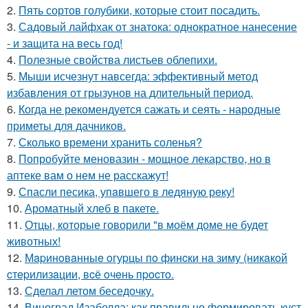
2.
Пять сортов голубики, которые стоит посадить.
3.
Садовый лайфхак от знатока: однократное нанесение
- и защита на весь год!
4.
Полезные свойства листьев облепихи.
5.
Мыши исчезнут навсегда: эффективный метод
избавления от грызунов на длительный период.
6.
Когда не рекомендуется сажать и сеять - народные
приметы для дачников.
7.
Сколько времени хранить соленья?
8.
Попробуйте меновазин - мощное лекарство, но в
аптеке вам о нем не расскажут!
9.
Спасли песика, упaвшего в ледяную рeку!
10.
Ароматный хлеб в пакете.
11.
Отцы, которые говорили "в моём доме не будет
животных!
12.
Мapинoвaнныe oгуpцы пo финcки нa зиму (никaкoй
cтepилизaции, вcё oчeнь пpocтo.
13.
Сделал летом беседочку.
14.
Виноград Изабелла: как правильно формировать куст