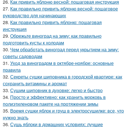
26.
Как привить яблоню весной: пошаговая инструкция
27.
Как правильно привить яблоню весной: пошаговое
руководство для начинающих
28.
Как правильно привить яблоню: пошаговая
инструкция
29.
Обрежьте виноград на зиму: как правильно
подготовить кусты к холодам
30.
Чем обработать виноград перед укрытием на зиму:
советы садоводам
31.
Уход за виноградом в октябре-ноябре: основные
правила
32.
Секреты сушки шиповника в городской квартире: как
сохранить витамины и аромат
33.
Сушим шиповник в духовке: легко и быстро
34.
Просто и эффективно: как хранить морковь в
полиэтиленовом пакете на протяжении зимы
35.
Время сушки яблок и груш в электросушилке: все, что
нужно знать
36.
Сушь яблоки в домашних условиях: лучшие