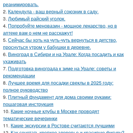
реанимировать.
2.
Календула - ваш верный союзник в саду.
3.
Любимый райский уголок.
4.
Попробуйте меновазин - мощное лекарство, но в
аптеке вам о нем не расскажут!
5.
Сейчас бы хоть на чуть-чуть вернуться в детство,
проснуться утром у бабушки в деревне.
6.
Виноград в Сибири и на Урале: Когда посадить и как
ухаживать
7.
Подготовка винограда к зиме на Урале: советы и
рекомендации
8.
Лучшее время для посадки свеклы в 2025 году:
полное руководство
9.
Плитный фундамент для дома своими руками:
пошаговая инструкция
10.
Какие ночные клубы в Москве проводят
тематические вечеринки
11.
Какие экскурсии в Ростове считаются лучшими
12.
Как сочетать крепкое здоровье и красивую фигуру?