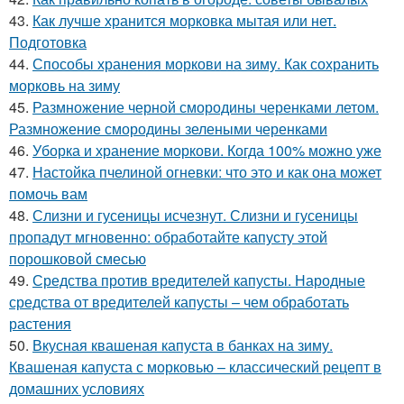
43.
Как лучше хранится морковка мытая или нет.
Подготовка
44.
Способы хранения моркови на зиму. Как сохранить
морковь на зиму
45.
Размножение черной смородины черенками летом.
Размножение смородины зелеными черенками
46.
Уборка и хранение моркови. Когда 100% можно уже
47.
Настойка пчелиной огневки: что это и как она может
помочь вам
48.
Слизни и гусеницы исчезнут. Слизни и гусеницы
пропадут мгновенно: обработайте капусту этой
порошковой смесью
49.
Средства против вредителей капусты. Народные
средства от вредителей капусты – чем обработать
растения
50.
Вкусная квашеная капуста в банках на зиму.
Квашеная капуста с морковью – классический рецепт в
домашних условиях