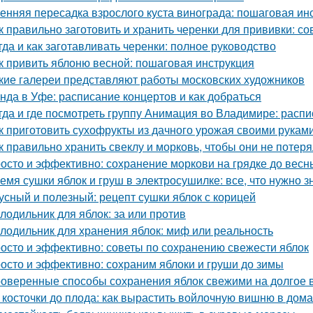
енняя пересадка взрослого куста винограда: пошаговая ин
к правильно заготовить и хранить черенки для прививки: 
гда и как заготавливать черенки: полное руководство
к привить яблоню весной: пошаговая инструкция
кие галереи представляют работы московских художников
нда в Уфе: расписание концертов и как добраться
гда и где посмотреть группу Анимация во Владимире: расп
к приготовить сухофрукты из дачного урожая своими рукам
к правильно хранить свеклу и морковь, чтобы они не потер
осто и эффективно: сохранение моркови на грядке до весн
емя сушки яблок и груш в электросушилке: все, что нужно з
усный и полезный: рецепт сушки яблок с корицей
лодильник для яблок: за или против
лодильник для хранения яблок: миф или реальность
осто и эффективно: советы по сохранению свежести яблок
осто и эффективно: сохраним яблоки и груши до зимы
оверенные способы сохранения яблок свежими на долгое 
 косточки до плода: как вырастить войлочную вишню в дом