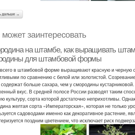
ь дальше →
 может заинтересовать
родина на штамбе, как выращивать штам
родины для штамбовой формы
всего в штамбовой форме выращивают красную и черную с
тливыми по сравнению с белой или золотистой. Созревание
 содержат больше сахара, чем у смородины кустарниковой.
енный вкус. В средней полосе России разводят таким спо
ую культуру, сорта которой достаточно неприхотливы. Одн
дина желтая сорта «Императорская», которая не только уро
ьзуется садоводами именно как декоративное растение, я
теризуется поздним цветением, что исключает риск подмерз