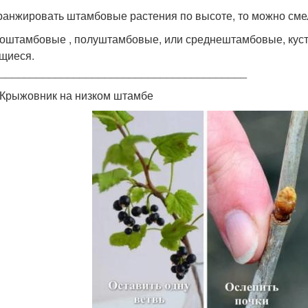
ранжировать штамбовые растения по высоте, то можно смел
оштамбовые , полуштамбовые, или среднештамбовые, кус
щиеся.
________________________________________
 Крыжовник на низком штамбе