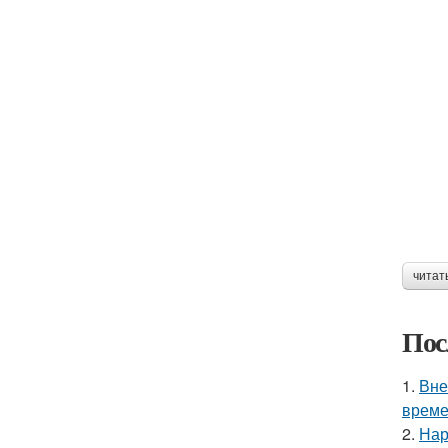
читат
Пос
1.
Вне
време
2.
Нар