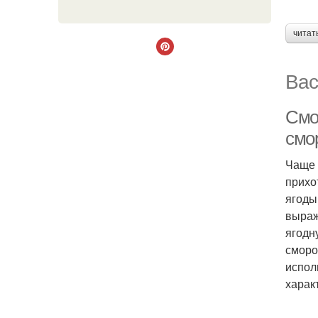
читат
Вас
Смо
смо
Чаще 
прихо
ягоды
выраж
ягодн
сморо
испол
харак