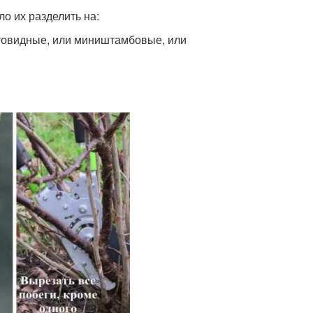
о их разделить на:
товидные, или миништамбовые, или