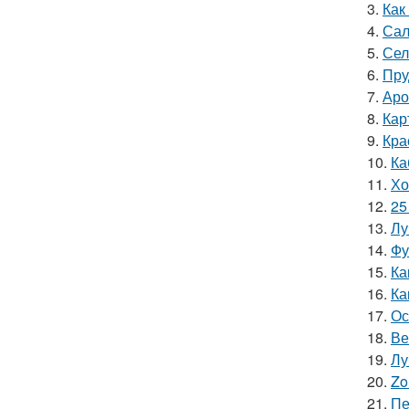
3.
Как
4.
Сал
5.
Сел
6.
Пру
7.
Аро
8.
Кар
9.
Кра
10.
Ка
11.
Хо
12.
25
13.
Лу
14.
Фу
15.
Ка
16.
Ка
17.
Ос
18.
Ве
19.
Лу
20.
Zo
21.
Пе