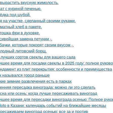
 вырастить вкусную жимолость.
ат с куриной печенью.
ёдка под шубой.
д на участке, сделанный своими руками.
матный хлеб в пакете.
тошка фри в духовке.
сивейшая замена петунии -.
бачки, которые покорят своим вкусом -.
лодный литовский борщ.
 лучших сортов свеклы для вашего сада
чшее время для посадки свеклы в 2025 году: полное руков
ндамент из плит перекрытия: особенности и преимущества
к назывался город раньше
кие зимние развлечения есть в парках
енняя пересадка винограда: можно ли это сделать
сна или осень: когда лучше пересаживать виноград
чшее время для пересадки винограда осенью: Полное руко
loto в Казани: календарь событий на ближайшие месяцы
ресаживаем виноград осенью: все за и против