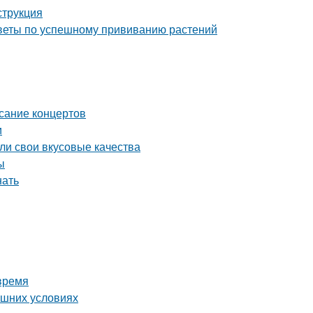
струкция
советы по успешному прививанию растений
исание концертов
и
яли свои вкусовые качества
ы
нать
время
ашних условиях