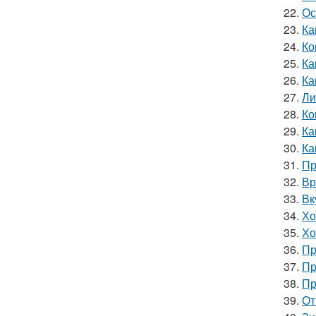
22.
Ос
23.
Ка
24.
Ко
25.
Ка
26.
Ка
27.
Ли
28.
Ко
29.
Ка
30.
Ка
31.
Пр
32.
Вр
33.
Вк
34.
Хо
35.
Хо
36.
Пр
37.
Пр
38.
Пр
39.
От