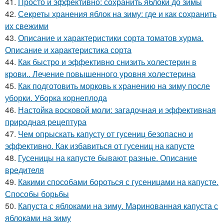
41.
Просто и эффективно: сохранить яблоки до зимы
42.
Секреты хранения яблок на зиму: где и как сохранить
их свежими
43.
Описание и характеристики сорта томатов хурма.
Описание и характеристика сорта
44.
Как быстро и эффективно снизить холестерин в
крови.. Лечение повышенного уровня холестерина
45.
Как подготовить морковь к хранению на зиму после
уборки. Уборка корнеплода
46.
Настойка восковой моли: загадочная и эффективная
природная рецептура
47.
Чем опрыскать капусту от гусениц безопасно и
эффективно. Как избавиться от гусениц на капусте
48.
Гусеницы на капусте бывают разные. Описание
вредителя
49.
Какими способами бороться с гусеницами на капусте.
Способы борьбы
50.
Капуста с яблоками на зиму. Маринованная капуста с
яблоками на зиму