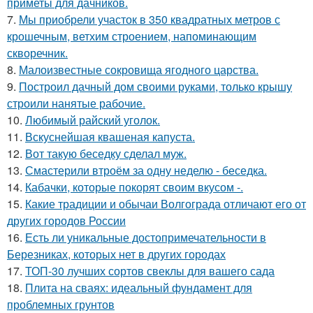
приметы для дачников.
7.
Мы приобрели участок в 350 квадратных метров с
крошечным, ветхим строением, напоминающим
скворечник.
8.
Малоизвестные сокровища ягодного царства.
9.
Построил дачный дом своими руками, только крышу
строили нанятые рабочие.
10.
Любимый райский уголок.
11.
Вскуснейшая квашеная капуста.
12.
Вот такую беседку сделал муж.
13.
Смастерили втроём за одну неделю - беседка.
14.
Кабачки, которые покорят своим вкусом -.
15.
Какие традиции и обычаи Волгограда отличают его от
других городов России
16.
Есть ли уникальные достопримечательности в
Березниках, которых нет в других городах
17.
ТОП-30 лучших сортов свеклы для вашего сада
18.
Плита на сваях: идеальный фундамент для
проблемных грунтов