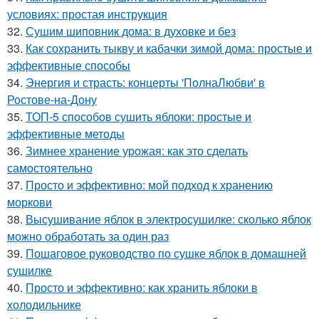
условиях: простая инструкция
32.
Сушим шиповник дома: в духовке и без
33.
Как сохранить тыкву и кабачки зимой дома: простые и
эффективные способы
34.
Энергия и страсть: концерты 'ПолнаЛюбви' в
Ростове-на-Дону
35.
ТОП-5 способов сушить яблоки: простые и
эффективные методы
36.
Зимнее хранение урожая: как это сделать
самостоятельно
37.
Просто и эффективно: мой подход к хранению
моркови
38.
Высушивание яблок в электросушилке: сколько яблок
можно обработать за один раз
39.
Пошаговое руководство по сушке яблок в домашней
сушилке
40.
Просто и эффективно: как хранить яблоки в
холодильнике