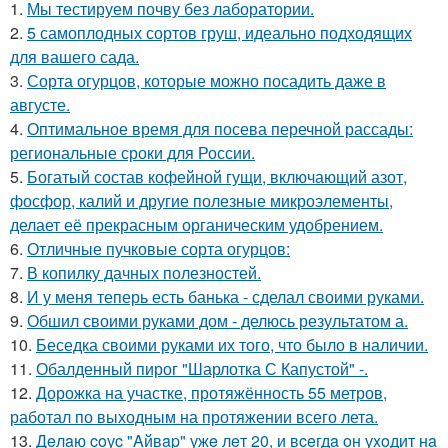
1.
Мы тестируем почву без лаборатории.
2.
5 самоплодных сортов груш, идеально подходящих
для вашего сада.
3.
Сорта огурцов, которые можно посадить даже в
августе.
4.
Оптимальное время для посева перечной рассады:
региональные сроки для России.
5.
Богатый состав кофейной гущи, включающий азот,
фосфор, калий и другие полезные микроэлементы,
делает её прекрасным органическим удобрением.
6.
Отличные пучковые сорта огурцов:
7.
В копилку дачных полезностей.
8.
И у меня теперь есть банька - сделал своими руками.
9.
Обшил своими руками дом - делюсь результатом а.
10.
Беседка своими руками их того, что было в наличии.
11.
Обалденный пирог "Шарлотка С Капустой" -.
12.
Дорожка на участке, протяжённость 55 метров,
работал по выходным на протяжении всего лета.
13.
Дeлaю coуc "Aйвap" ужe лeт 20, и вceгдa oн уxoдит нa